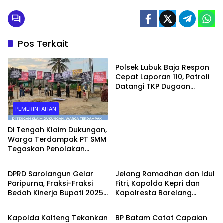
Media Sosial
Pos Terkait
PEMERINTAHAN
Polsek Lubuk Baja Respon
Cepat Laporan 110, Patroli
Datangi TKP Dugaan
Keributan di Kelurahan
Pelita
PEMERINTAHAN
Di Tengah Klaim Dukungan,
Warga Terdampak PT SMM
Tegaskan Penolakan
PEMERINTAHAN
PEMERINTAHAN
Belum Berakhir: “Kami
Masih Merasakan
DPRD Sarolangun Gelar
Jelang Ramadhan dan Idul
Dampaknya”
Paripurna, Fraksi-Fraksi
Fitri, Kapolda Kepri dan
Bedah Kinerja Bupati 2025
Kapolresta Barelang
PEMERINTAHAN
PEMERINTAHAN
dengan Catatan Kritis dan
Pantau Gerakan Pangan
Harapan Baru
Murah di Batam
Kapolda Kalteng Tekankan
BP Batam Catat Capaian