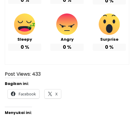
0
%
0
%
0
%
Sleepy
Angry
Surprise
0
%
0
%
0
%
Post Views:
433
Bagikan ini:
Facebook
X
Menyukai ini: