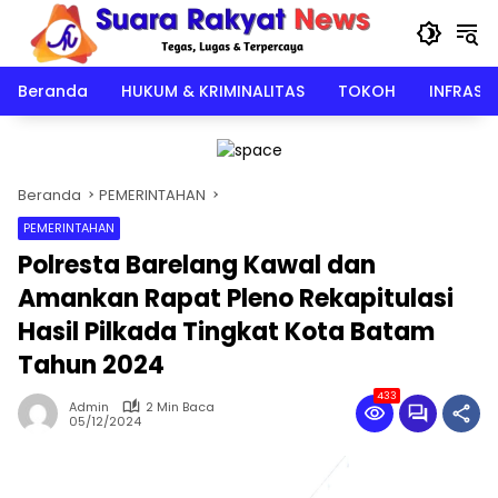
Langsung
ke
konten
Beranda
HUKUM & KRIMINALITAS
TOKOH
INFRAST
Beranda
PEMERINTAHAN
PEMERINTAHAN
Polresta Barelang Kawal dan
Amankan Rapat Pleno Rekapitulasi
Hasil Pilkada Tingkat Kota Batam
Tahun 2024
433
Admin
2 Min Baca
05/12/2024