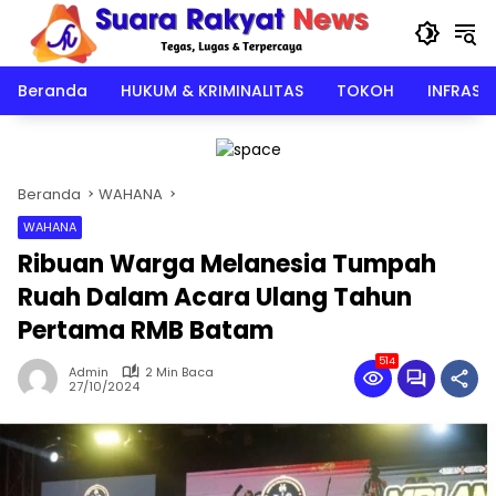
Langsung
ke
konten
Beranda
HUKUM & KRIMINALITAS
TOKOH
INFRAST
Beranda
WAHANA
WAHANA
Ribuan Warga Melanesia Tumpah
Ruah Dalam Acara Ulang Tahun
Pertama RMB Batam
514
Admin
2 Min Baca
27/10/2024