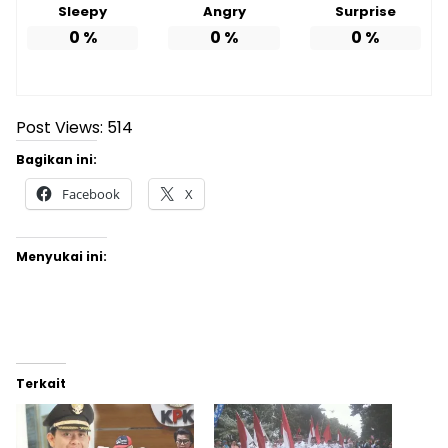
Sleepy
Angry
Surprise
0
%
0
%
0
%
Post Views:
514
Bagikan ini:
Facebook
X
Menyukai ini:
Terkait