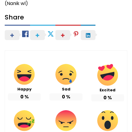
(Nanik wl)
Share
Happy
Sad
Excited
0
%
0
%
0
%