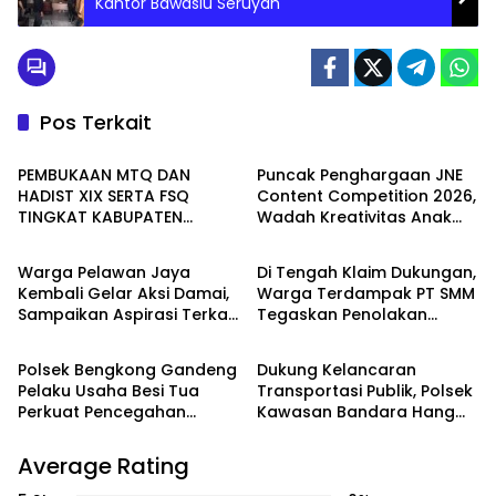
Kantor Bawaslu Seruyan
Pos Terkait
Seruyan
Batam
PEMBUKAAN MTQ DAN
Puncak Penghargaan JNE
HADIST XIX SERTA FSQ
Content Competition 2026,
TINGKAT KABUPATEN
Wadah Kreativitas Anak
WAHANA
PEMERINTAHAN
SERUYAN TAHUN 2026 DI
Bangsa
HADIRI KAPOLRES DAN
Warga Pelawan Jaya
Di Tengah Klaim Dukungan,
KEJARI SERUYAN
Kembali Gelar Aksi Damai,
Warga Terdampak PT SMM
Sampaikan Aspirasi Terkait
Tegaskan Penolakan
Batam
Batam
Dugaan Dampak
Belum Berakhir: “Kami
Lingkungan PT SMM
Masih Merasakan
Polsek Bengkong Gandeng
Dukung Kelancaran
Dampaknya”
Pelaku Usaha Besi Tua
Transportasi Publik, Polsek
Perkuat Pencegahan
Kawasan Bandara Hang
Pencurian Fasilitas Umum
Nadim Amankan Uji Coba
Trayek Bus Trans Batam
Average Rating