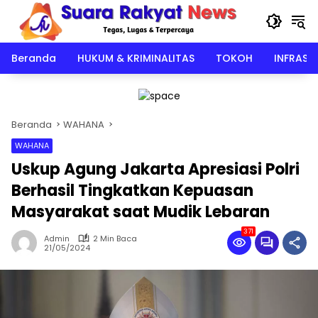
Langsung
ke
konten
Beranda
HUKUM & KRIMINALITAS
TOKOH
INFRAST
Beranda
WAHANA
WAHANA
Uskup Agung Jakarta Apresiasi Polri
Berhasil Tingkatkan Kepuasan
Masyarakat saat Mudik Lebaran
371
Admin
2 Min Baca
21/05/2024