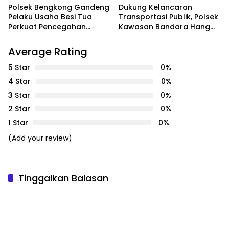
Lingkungan PT SMM
Masih Merasakan
Polsek Bengkong Gandeng
Dukung Kelancaran
Dampaknya”
Pelaku Usaha Besi Tua
Transportasi Publik, Polsek
Perkuat Pencegahan
Kawasan Bandara Hang
Pencurian Fasilitas Umum
Nadim Amankan Uji Coba
Trayek Bus Trans Batam
Average Rating
5 Star
0%
4 Star
0%
3 Star
0%
2 Star
0%
1 Star
0%
(Add your review)
Tinggalkan Balasan