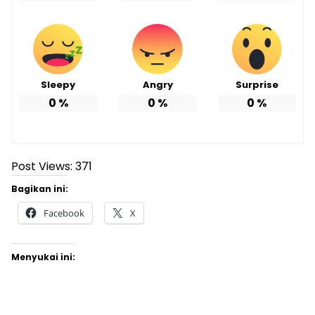
Sleepy
Angry
Surprise
0
%
0
%
0
%
Post Views:
371
Bagikan ini:
Facebook
X
Menyukai ini: