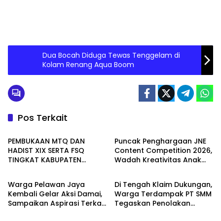
Dua Bocah Diduga Tewas Tenggelam di
Kolam Renang Aqua Boom
Pos Terkait
Seruyan
Batam
PEMBUKAAN MTQ DAN
Puncak Penghargaan JNE
HADIST XIX SERTA FSQ
Content Competition 2026,
TINGKAT KABUPATEN
Wadah Kreativitas Anak
WAHANA
PEMERINTAHAN
SERUYAN TAHUN 2026 DI
Bangsa
HADIRI KAPOLRES DAN
Warga Pelawan Jaya
Di Tengah Klaim Dukungan,
KEJARI SERUYAN
Kembali Gelar Aksi Damai,
Warga Terdampak PT SMM
Sampaikan Aspirasi Terkait
Tegaskan Penolakan
Batam
Batam
Dugaan Dampak
Belum Berakhir: “Kami