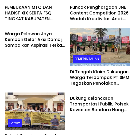
PEMBUKAAN MTQ DAN
Puncak Penghargaan JNE
HADIST XIX SERTA FSQ
Content Competition 2026,
TINGKAT KABUPATEN
Wadah Kreativitas Anak
WAHANA
SERUYAN TAHUN 2026 DI
Bangsa
HADIRI KAPOLRES DAN
Warga Pelawan Jaya
KEJARI SERUYAN
Kembali Gelar Aksi Damai,
Sampaikan Aspirasi Terkait
Dugaan Dampak
Lingkungan PT SMM
PEMERINTAHAN
Di Tengah Klaim Dukungan,
Warga Terdampak PT SMM
Tegaskan Penolakan
Batam
Belum Berakhir: “Kami
Masih Merasakan
Dukung Kelancaran
Dampaknya”
Transportasi Publik, Polsek
Kawasan Bandara Hang
Nadim Amankan Uji Coba
Trayek Bus Trans Batam
Batam