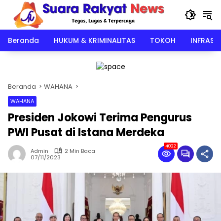
Langsung
ke
konten
Beranda
HUKUM & KRIMINALITAS
TOKOH
INFRAST
Beranda
WAHANA
WAHANA
Presiden Jokowi Terima Pengurus
PWI Pusat di Istana Merdeka
4022
Admin
2 Min Baca
07/11/2023