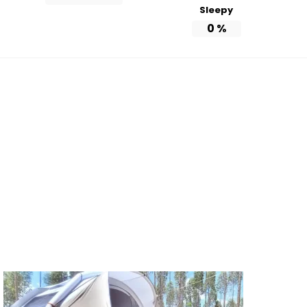
Sleepy
0
%