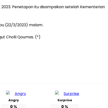
 2023. Penetapan itu disampaikan setelah Kementerian
abu (22/3/2023) malam.
ut Cholil Qoumas. (*)
Angry
Surprise
0
%
0
%