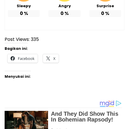
Sleepy
Angry
Surprise
0
%
0
%
0
%
Post Views:
335
Bagikan ini:
Facebook
X
Menyukai ini: