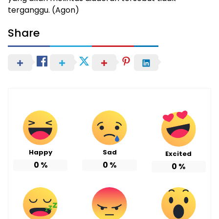
terganggu. (Agon)
Share
Happy
Sad
Excited
0
%
0
%
0
%