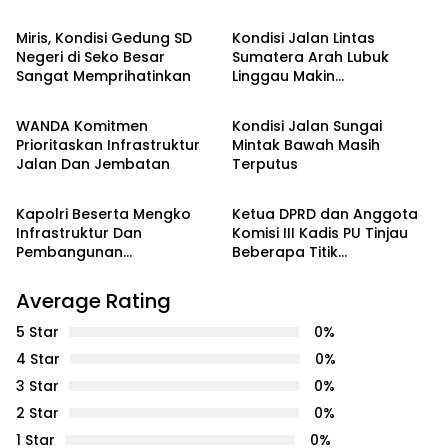
Miris, Kondisi Gedung SD
Kondisi Jalan Lintas
Negeri di Seko Besar
Sumatera Arah Lubuk
Sangat Memprihatinkan
Linggau Makin
INFRASTRUKTUR
INFRASTRUKTUR
Memprihatinkan
WANDA Komitmen
Kondisi Jalan Sungai
Prioritaskan Infrastruktur
Mintak Bawah Masih
Jalan Dan Jembatan
Terputus
INFRASTRUKTUR
INFRASTRUKTUR
Kapolri Beserta Mengko
Ketua DPRD dan Anggota
Infrastruktur Dan
Komisi III Kadis PU Tinjau
Pembangunan
Beberapa Titik
Kewilayahan Resmikan
Infrastruktur
Pelabuhan Ferry
Average Rating
Internasional Gold Coast
Bengkong
5 Star
0%
4 Star
0%
3 Star
0%
2 Star
0%
1 Star
0%