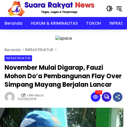
Langsung
ke
konten
Beranda
HUKUM & KRIMINALITAS
TOKOH
INFRAST
Beranda
INFRASTRUKTUR
INFRASTRUKTUR
November Mulai Digarap, Fauzi
Mohon Do’a Pembangunan Flay Over
Simpang Mayang Berjalan Lancar
335
1 Min Baca
02/08/2019