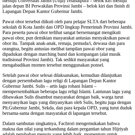
menuju Universitas Jambi (Unja) Telanaipura – belok kiri menuju
jalan depan BI Perwakilan Provinsi Jambi – belok kiri dan finish di
Lapangan Depan Kantor Gubernur Jambi.
Pawai obor tersebut diikuti oleh para pelajar SLTA dari beberapa
sekolah di Kota Jambi dan OPD lingkup Pemerintah Provinsi Jambi.
Para peserta pawai obor terlihat sangat bersemangat mengikuti
pawai obor, pun demikian masyarakat antusias menyaksikan pawai
obor itu. Tampak anak-anak, remaja, pemuda/i, dewasa dan para
orangtua, begitu antusias melihat tampilan pawai obor yang
dipadukan dengan marching band dan kompangan (alat musik
tradisional Provinsi Jambi). Tak sedikit masyarakat yang
mengabadikan momen tersebut menggunakan ponsel.
Setelah pawai obor selesai dilaksanakan, kemudian dilanjutkan
dengan persembahan lagu religi di Lapangan Depan Kantor
Gubernur Jambi. Sulis – artis lagu rohani Islami –
mempersembahkan beberapa lagu religi Islami. Lantunan lagu yang
dibawakan Sulis disambut masyarakat dengan baik, warga turut
menyanyikan lagu yang dinyanyikan oleh Sulis, begitu juga dengan
Plt.Gubernur Jambi, Sekda, dan para kepala OPD, yang turut duduk
bersama-sama dengan masyarakat di lapangan tersebut.
Dalam sambutan singkatnya, Fachrori mengemukakan bahwa
makna dan nilai yang terkandung dalam pergantian tahun Hijriyah
adalah perubahan menuju yang lebih baik, momentum untuk