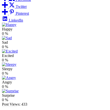
Twitter
Pinterest
LinkedIn
Happy
0
%
Sad
0
%
Excited
0
%
Sleepy
0
%
Angry
0
%
Surprise
0
%
Post Views:
433