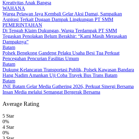
Kreativitas Anak Bangsa
WAHANA
Warga Pelawan Jaya Kembali Gelar Aksi Damai, Sampaikan
Aspirasi Terkait Dugaan Dampak Lingkungan PT SMM
PEMERINTAHAN
Di Tengah Klaim Dukungan, Warga Terdampak PT SMM
Tegaskan Penolakan Belum Berakhir: “Kami Masih Merasakan
Dampaknya”
Batam
Polsek Bengkong Gandeng Pelaku Usaha Besi Tua Perkuat
Pencegahan Pencurian Fasilitas Umum
Batam
Dukung Kelancaran Transportasi Publik, Polsek Kawasan Bandara
Hang Nadim Amankan Uji Coba Trayek Bus Trans Batam
Batam
JNE Batam Gelar Media Gathering 2026, Perkuat Sinergi Bersama
Insan Media melalui Semangat Bergerak Bersama
Average Rating
5 Star
0%
4 Star
0%
3 Star