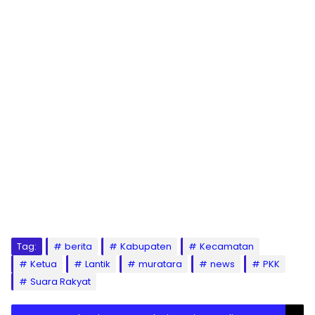
Tag:
berita
Kabupaten
Kecamatan
Ketua
Lantik
muratara
news
PKK
Suara Rakyat