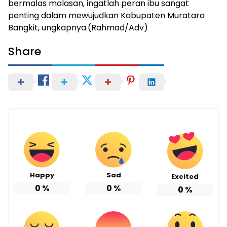
bermalas malasan, ingatlah peran ibu sangat
penting dalam mewujudkan Kabupaten Muratara
Bangkit, ungkapnya.(Rahmad/Adv)
Share
Happy
Sad
Excited
0
%
0
%
0
%