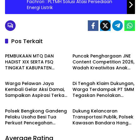
Fachrori : PLTMH Solusi Atasi Persediaan
Energi Listrik
Pos Terkait
Seruyan
Batam
PEMBUKAAN MTQ DAN
Puncak Penghargaan JNE
HADIST XIX SERTA FSQ
Content Competition 2026,
TINGKAT KABUPATEN
Wadah Kreativitas Anak
WAHANA
PEMERINTAHAN
SERUYAN TAHUN 2026 DI
Bangsa
HADIRI KAPOLRES DAN
Warga Pelawan Jaya
Di Tengah Klaim Dukungan,
KEJARI SERUYAN
Kembali Gelar Aksi Damai,
Warga Terdampak PT SMM
Sampaikan Aspirasi Terkait
Tegaskan Penolakan
Batam
Batam
Dugaan Dampak
Belum Berakhir: “Kami
Lingkungan PT SMM
Masih Merasakan
Polsek Bengkong Gandeng
Dukung Kelancaran
Dampaknya”
Pelaku Usaha Besi Tua
Transportasi Publik, Polsek
Perkuat Pencegahan
Kawasan Bandara Hang
Pencurian Fasilitas Umum
Nadim Amankan Uji Coba
Trayek Bus Trans Batam
Average Rating