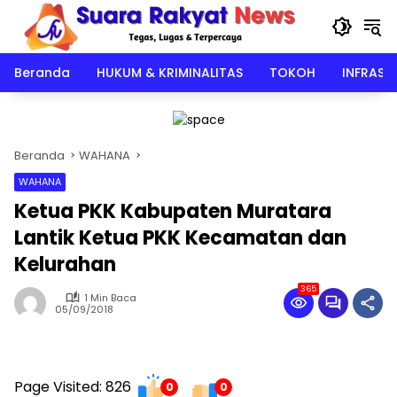
Langsung
ke
konten
Beranda
HUKUM & KRIMINALITAS
TOKOH
INFRAST
Beranda
WAHANA
WAHANA
Ketua PKK Kabupaten Muratara
Lantik Ketua PKK Kecamatan dan
Kelurahan
365
1 Min Baca
05/09/2018
Page Visited: 826
0
0