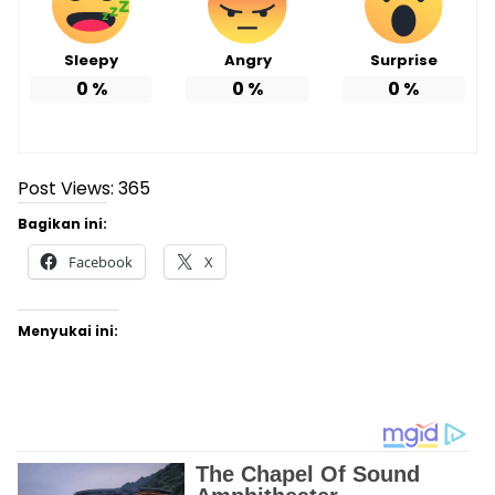
Sleepy
Angry
Surprise
0
%
0
%
0
%
Post Views:
365
Bagikan ini:
Facebook
X
Menyukai ini: