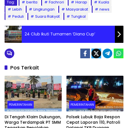
Tag:
berita
Fachrori
Harap
Kuala
Lebih
Lingkungan
Masyarakat
news
Peduli
Suara Rakyat
Tungkal
24 Club Ikuti Turnamen ‘Diana Cup’
Pos Terkait
PEMERINTAHAN
PEMERINTAHAN
Di Tengah Klaim Dukungan,
Polsek Lubuk Baja Respon
Warga Terdampak PT SMM
Cepat Laporan 110, Patroli
Tegaskan Penolakan
Datangi TKP Dugaan