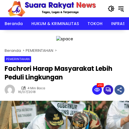
Langsung
ke
konten
Beranda
HUKUM & KRIMINALITAS
TOKOH
INFRAST
Beranda
PEMERINTAHAN
PEMERINTAHAN
Fachrori Harap Masyarakat Lebih
Peduli Lingkungan
450
4 Min Baca
16/07/2018