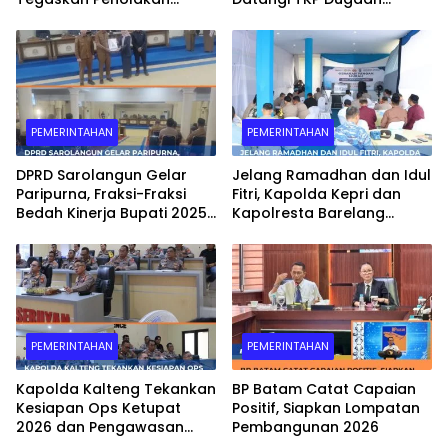
Belum Berakhir: “Kami
Keributan di Kelurahan
Masih Merasakan
Pelita
Dampaknya”
PEMERINTAHAN
PEMERINTAHAN
DPRD Sarolangun Gelar
Jelang Ramadhan dan Idul
Paripurna, Fraksi-Fraksi
Fitri, Kapolda Kepri dan
Bedah Kinerja Bupati 2025
Kapolresta Barelang
dengan Catatan Kritis dan
Pantau Gerakan Pangan
Harapan Baru
Murah di Batam
PEMERINTAHAN
PEMERINTAHAN
Kapolda Kalteng Tekankan
BP Batam Catat Capaian
Kesiapan Ops Ketupat
Positif, Siapkan Lompatan
2026 dan Pengawasan
Pembangunan 2026
Internal Personel