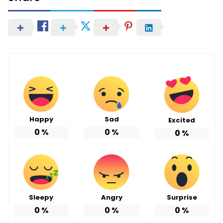
Happy
Sad
Excited
0
%
0
%
0
%
Sleepy
Angry
Surprise
0
%
0
%
0
%