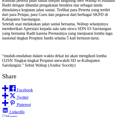
Ratusan peserta jalan santai dilepas langsung oleh Wabup H.Hilalatil
Badri dengan ditandai pengakatan bendera star sebagai tanda
dimulainya kegiatan jalan santai. Terlihat para Peserta yang terdiri
dari para Pelajar, para Guru dan pegawai dari berbagai SKPD di
Kabupaten Sarolangun.
Setelah usai melakukan jalan santai bersama, Wabup selanjutnya
memberikan Apresiasi kepada sala satu siswa SDN 03 Sarolangun
yang bernama Radit karena Prestasinya yang menjuarai lomba lagu
nasional tingkat Propinsi Jambi selama 5 kali berturut-turut.
“mudah-mudahan dalam waktu dekat ini akan mengikuti lomba
O2SN Tingkat tingkat Propinsi mewakili SD se-Kabupaten
Sarolangun.” Sebut Wabup (Andra/ Soceity)
Share
Facebook
Twitter
Pinterest
LinkedIn