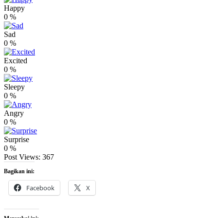
Happy
0
%
Sad
0
%
Excited
0
%
Sleepy
0
%
Angry
0
%
Surprise
0
%
Post Views:
367
Bagikan ini:
Facebook
X