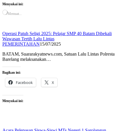
Menyukai ini:
Memuat...
Operasi Patuh Seligi 2025: Pelajar SMP 40 Batam Dibekali
Wawasan Tertib Lalu Lintas
PEMERINTAHAN
15/07/2025
BATAM, Suararakyatnews.com, Satuan Lalu Lintas Polresta
Barelang melaksanakan…
Bagikan ini:
Facebook
X
Menyukai ini:
Acara Pelepasan Siswa-Siswi MTs Negeri 1 Sarolangun