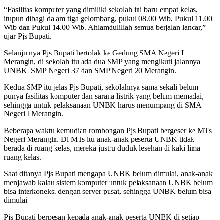
“Fasilitas komputer yang dimiliki sekolah ini baru empat kelas,
itupun dibagi dalam tiga gelombang, pukul 08.00 Wib, Pukul 11.00
Wib dan Pukul 14.00 Wib. Ahlamdulillah semua berjalan lancar,”
ujar Pjs Bupati.
Selanjutnya Pjs Bupati bertolak ke Gedung SMA Negeri I
Merangin, di sekolah itu ada dua SMP yang mengikuti jalannya
UNBK, SMP Negeri 37 dan SMP Negeri 20 Merangin.
Kedua SMP itu jelas Pjs Bupati, sekolahnya sama sekali belum
punya fasilitas komputer dan sarana listrik yang belum memadai,
sehingga untuk pelaksanaan UNBK harus menumpang di SMA
Negeri I Merangin.
Beberapa waktu kemudian rombongan Pjs Bupati bergeser ke MTs
Negeri Merangin. Di MTs itu anak-anak peserta UNBK tidak
berada di ruang kelas, mereka justru duduk lesehan di kaki lima
ruang kelas.
Saat ditanya Pjs Bupati mengapa UNBK belum dimulai, anak-anak
menjawab kalau sistem komputer untuk pelaksanaan UNBK belum
bisa interkoneksi dengan server pusat, sehingga UNBK belum bisa
dimulai.
Pjs Bupati berpesan kepada anak-anak peserta UNBK di setiap