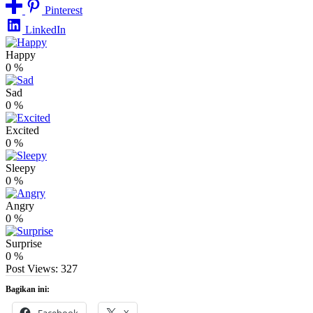
Pinterest
LinkedIn
Happy
0
%
Sad
0
%
Excited
0
%
Sleepy
0
%
Angry
0
%
Surprise
0
%
Post Views:
327
Bagikan ini: