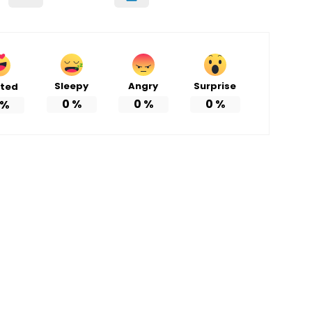
Sleepy
Angry
Surprise
ited
0
%
0
%
0
%
%