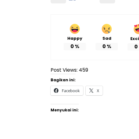
Happy
Sad
Exc
0
%
0
%
0
Post Views:
459
Bagikan ini:
Facebook
X
Menyukai ini: