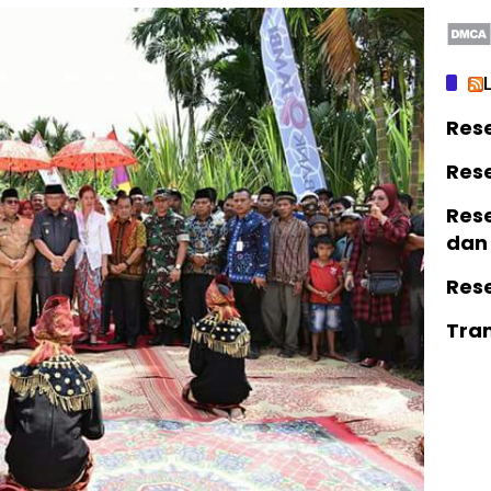
Res
Res
Rese
dan
Res
Tra