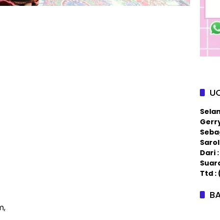
U
Sela
Gerry
Sebag
Saro
Dari
Suar
Ttd :
BA
m,