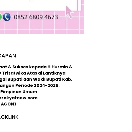
CAPAN
mat & Sukses kepada H.Hurmin &
 Trisatwika Atas di Lantiknya
ai Bupati dan Wakil Bupati Kab.
langun Periode 2024-2029.
 : Pimpinan Umum
arakyatnew.com
 (AGON)
CKLINK