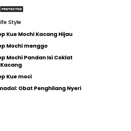
Life Style
ep Kue Mochi Kacang Hijau
ep Mochi menggo
p Mochi Pandan Isi Coklat
 Kacang
ep Kue moci
madol: Obat Penghilang Nyeri