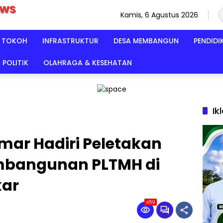
Kamis, 6 Agustus 2026
TOKOH
INFRASTRUKTUR
DESA MEMBANGUN
PENDIDI
POLITIK
OLAHRAGA & KESEHATAN
Ik
mar Hadiri Peletakan
mbangunan PLTMH di
kar
459