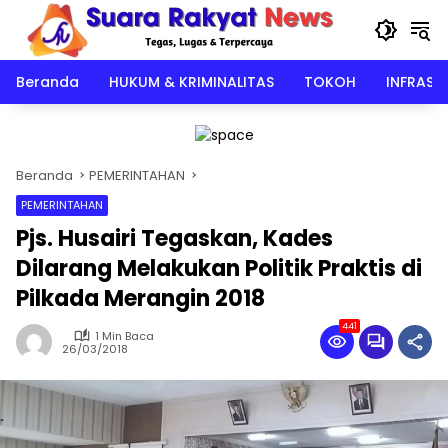
Langsung
ke
konten
Beranda
HUKUM & KRIMINALITAS
TOKOH
INFRAST
Beranda
PEMERINTAHAN
PEMERINTAHAN
Pjs. Husairi Tegaskan, Kades
Dilarang Melakukan Politik Praktis di
Pilkada Merangin 2018
441
1 Min Baca
26/03/2018