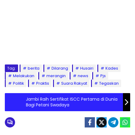
Tag:
berita
Dilarang
Husairi
Kades
Melakukan
merangin
news
Pjs
Politik
Praktis
Suara Rakyat
Tegaskan
Jambi Raih Sertifikat ISCC Pertama di Dunia
Bagi Petani Swadaya