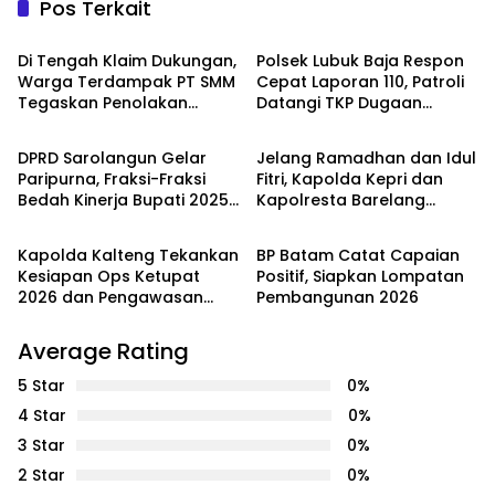
Pos Terkait
PEMERINTAHAN
PEMERINTAHAN
Di Tengah Klaim Dukungan,
Polsek Lubuk Baja Respon
Warga Terdampak PT SMM
Cepat Laporan 110, Patroli
Tegaskan Penolakan
Datangi TKP Dugaan
PEMERINTAHAN
PEMERINTAHAN
Belum Berakhir: “Kami
Keributan di Kelurahan
Masih Merasakan
Pelita
DPRD Sarolangun Gelar
Jelang Ramadhan dan Idul
Dampaknya”
Paripurna, Fraksi-Fraksi
Fitri, Kapolda Kepri dan
Bedah Kinerja Bupati 2025
Kapolresta Barelang
PEMERINTAHAN
PEMERINTAHAN
dengan Catatan Kritis dan
Pantau Gerakan Pangan
Harapan Baru
Murah di Batam
Kapolda Kalteng Tekankan
BP Batam Catat Capaian
Kesiapan Ops Ketupat
Positif, Siapkan Lompatan
2026 dan Pengawasan
Pembangunan 2026
Internal Personel
Average Rating
5 Star
0%
4 Star
0%
3 Star
0%
2 Star
0%