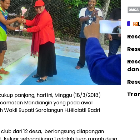
Res
Res
Rese
dan
Res
Tra
kup panjang, hari ini, Minggu (18/3/2018)
Kacamatan Mandiangin yang pada awal
akil Bupati Sarolangun H.Hilalatil Badri
2 club dari 12 desa, berlangsung dilapangan
. keluar sebagai juara 1 adalah tuan rumah desa