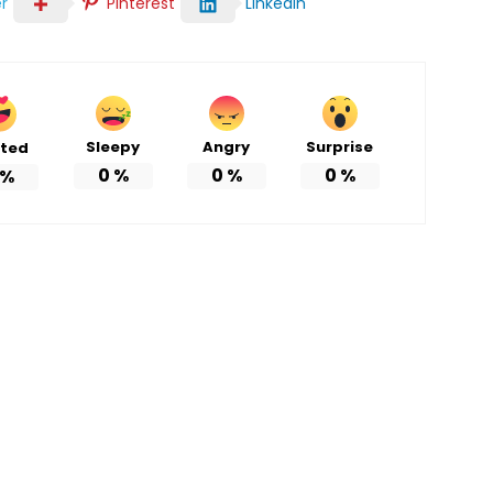
r
Pinterest
LinkedIn
Sleepy
Angry
Surprise
ited
0
%
0
%
0
%
%