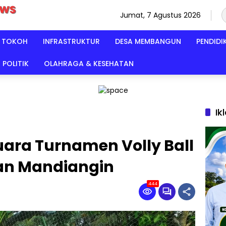
Jumat, 7 Agustus 2026
TOKOH
INFRASTRUKTUR
DESA MEMBANGUN
PENDIDI
POLITIK
OLAHRAGA & KESEHATAN
Ik
ara Turnamen Volly Ball
an Mandiangin
444