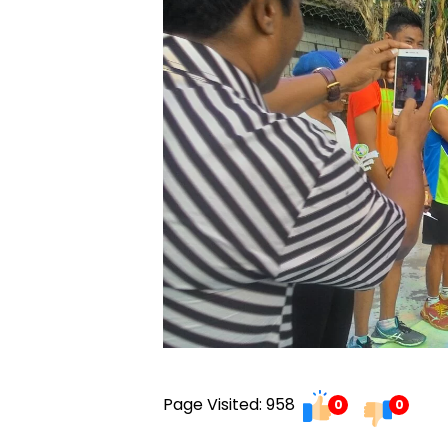
Page Visited: 958
0
0