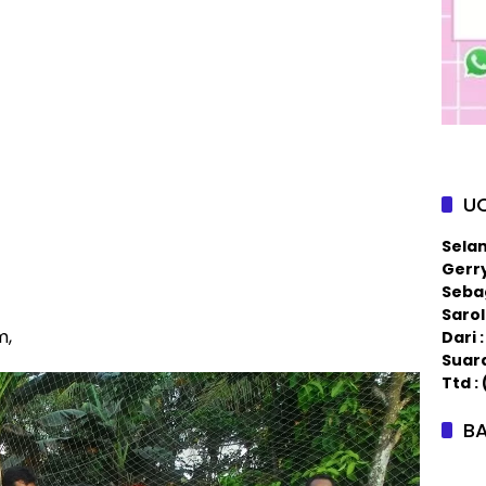
U
Sela
Gerry
Sebag
Saro
m,
Dari
Suar
Ttd :
BA