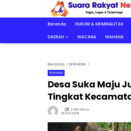
Langsung
ke
konten
Beranda
HUKUM & KRIMINALITAS
DAERAH
WACANA
WAHANA
Beranda
WAHANA
WAHANA
Desa Suka Maju Ju
Tingkat Kecamat
2 Min Baca
19/03/2018