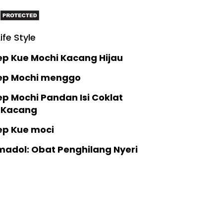
Life Style
ep Kue Mochi Kacang Hijau
ep Mochi menggo
p Mochi Pandan Isi Coklat
 Kacang
ep Kue moci
madol: Obat Penghilang Nyeri