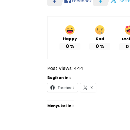
Facebook
Twitte
Happy
Sad
Exc
0
%
0
%
0
Post Views:
444
Bagikan ini:
Facebook
X
Menyukai ini: