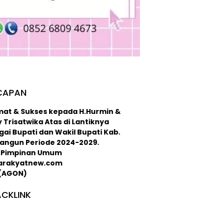
CAPAN
mat & Sukses kepada H.Hurmin &
 Trisatwika Atas di Lantiknya
ai Bupati dan Wakil Bupati Kab.
langun Periode 2024-2029.
 : Pimpinan Umum
arakyatnew.com
 (AGON)
CKLINK