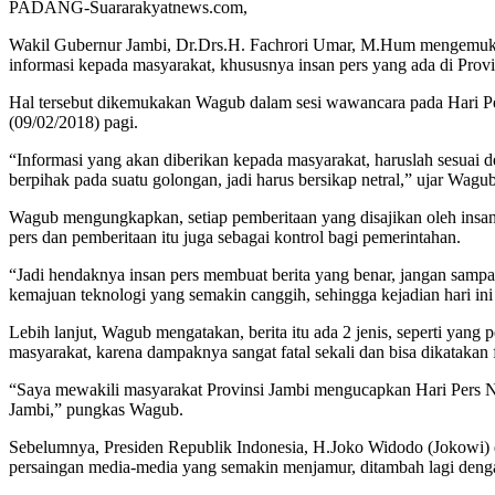
PADANG-Suararakyatnews.com,
Wakil Gubernur Jambi, Dr.Drs.H. Fachrori Umar, M.Hum mengemukak
informasi kepada masyarakat, khususnya insan pers yang ada di Provi
Hal tersebut dikemukakan Wagub dalam sesi wawancara pada Hari Pe
(09/02/2018) pagi.
“Informasi yang akan diberikan kepada masyarakat, haruslah sesuai 
berpihak pada suatu golongan, jadi harus bersikap netral,” ujar Wagub
Wagub mengungkapkan, setiap pemberitaan yang disajikan oleh insan 
pers dan pemberitaan itu juga sebagai kontrol bagi pemerintahan.
“Jadi hendaknya insan pers membuat berita yang benar, jangan samp
kemajuan teknologi yang semakin canggih, sehingga kejadian hari ini
Lebih lanjut, Wagub mengatakan, berita itu ada 2 jenis, seperti yang 
masyarakat, karena dampaknya sangat fatal sekali dan bisa dikatakan f
“Saya mewakili masyarakat Provinsi Jambi mengucapkan Hari Pers N
Jambi,” pungkas Wagub.
Sebelumnya, Presiden Republik Indonesia, H.Joko Widodo (Jokowi)
persaingan media-media yang semakin menjamur, ditambah lagi deng