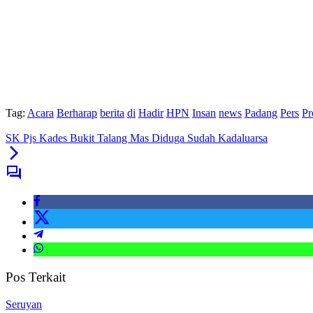
Tag:
Acara
Berharap
berita
di
Hadir
HPN
Insan
news
Padang
Pers
Pr
SK Pjs Kades Bukit Talang Mas Diduga Sudah Kadaluarsa
Pos Terkait
Seruyan