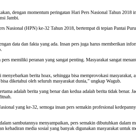
an, dengan momentum peringatan Hari Pers Nasional Tahun 2018 ini,
nsi Jambi.
rs Nasional (HPN) ke-32 Tahun 2018, bertempat di tepian Pantai Pur
dengan data dan fakta yang ada. Insan pers juga harus memberikan info
.
pers memiliki peranan yang sangat penting. Masyarakat sangat menanti
ai menyebarkan berita hoax, sehingga bisa memprovokasi masyarakat, a
 bisa diketahui oleh seluruh masyarakat dunia,” ungkap Wagub.
pertama adalah berita yang benar dan kedua adalah berita tidak benar. 
itnah.
asional yang ke-32, semoga insan pers semakin profesional kedepann
 dalam sambutannya menyampaikan, pers semakin dibutuhkan dalam me
an kehadiran media sosial yang banyak digunakan masyarakat untuk m