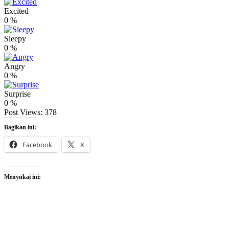
Excited
0
%
Sleepy
0
%
Angry
0
%
Surprise
0
%
Post Views:
378
Bagikan ini:
Facebook
X
Menyukai ini: