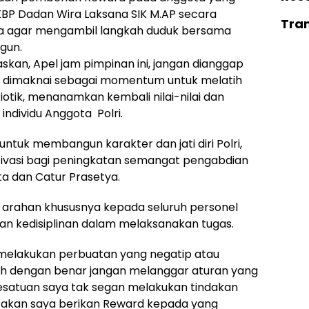
KBP Dadan Wira Laksana SIK M.AP secara
Tra
a agar mengambil langkah duduk bersama
gun.
kan, Apel jam pimpinan ini, jangan dianggap
us dimaknai sebagai momentum untuk melatih
otik, menanamkan kembali nilai-nilai dan
ndividu Anggota Polri.
untuk membangun karakter dan jati diri Polri,
tivasi bagi peningkatan semangat pengabdian
ta dan Catur Prasetya.
arahan khususnya kepada seluruh personel
an kedisiplinan dalam melaksanakan tugas.
melakukan perbuatan yang negatip atau
ah dengan benar jangan melanggar aturan yang
kesatuan saya tak segan melakukan tindakan
u akan saya berikan Reward kepada yang