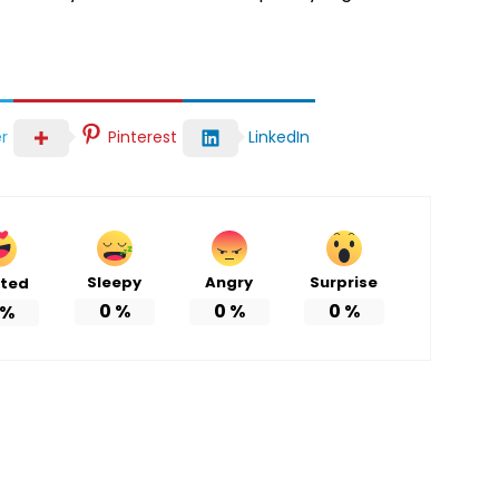
r
Pinterest
LinkedIn
Sleepy
Angry
Surprise
ited
0
%
0
%
0
%
%