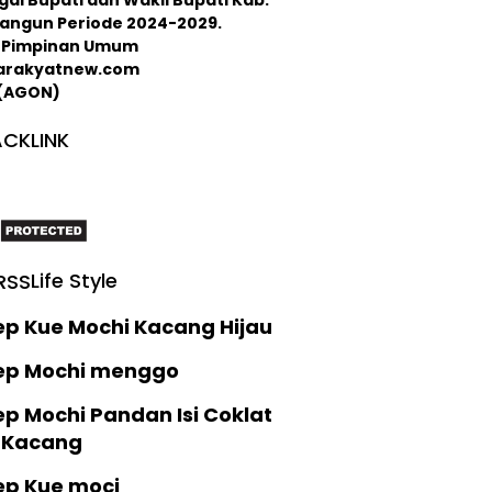
langun Periode 2024-2029.
 : Pimpinan Umum
arakyatnew.com
 (AGON)
CKLINK
Life Style
ep Kue Mochi Kacang Hijau
ep Mochi menggo
p Mochi Pandan Isi Coklat
 Kacang
ep Kue moci