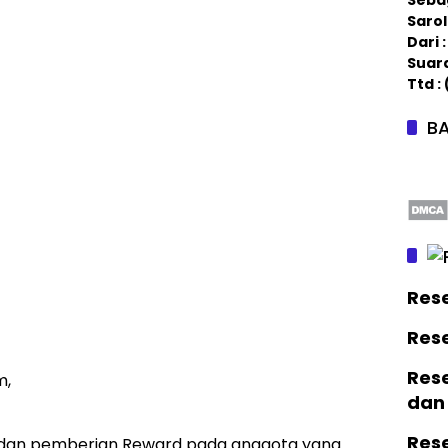
Saro
Dari
Suar
Ttd :
BA
Res
Res
Rese
m,
dan
Res
 dan pemberian Reward pada anggota yang