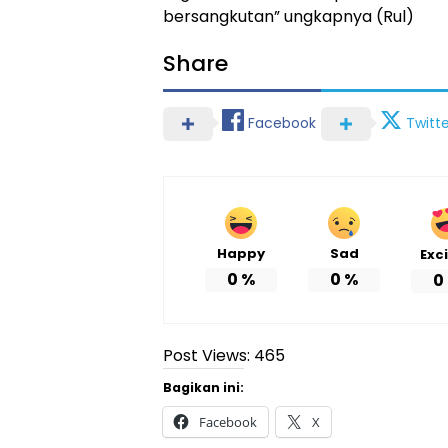
bersangkutan” ungkapnya (Rul)
Share
Facebook
Twitte
Happy
Sad
Exc
0
%
0
%
0
Post Views:
465
Bagikan ini:
Facebook
X