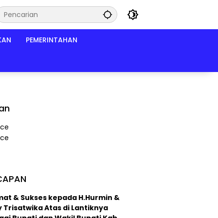
KAN
PEMERINTAHAN
lan
CAPAN
mat & Sukses kepada H.Hurmin &
 Trisatwika Atas di Lantiknya
ai Bupati dan Wakil Bupati Kab.