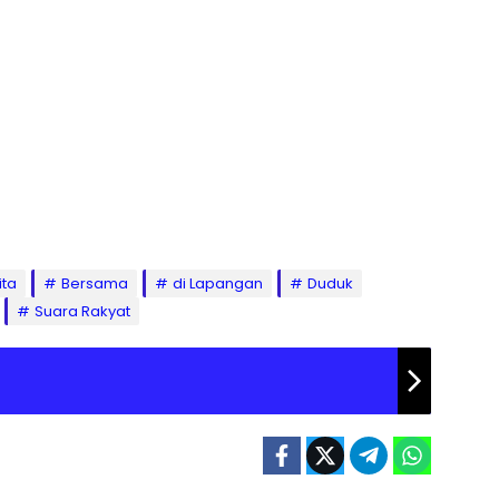
ita
Bersama
di Lapangan
Duduk
Suara Rakyat