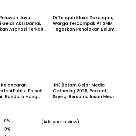
A
PEMERINTAHAN
Pelawan Jaya
Di Tengah Klaim Dukungan,
 Gelar Aksi Damai,
Warga Terdampak PT SMM
an Aspirasi Terkait
Tegaskan Penolakan Belum
 Dampak Lingkungan
Berakhir: “Kami Masih
Merasakan Dampaknya”
Batam
 Kelancaran
JNE Batam Gelar Media
rtasi Publik, Polsek
Gathering 2026, Perkuat
n Bandara Hang
Sinergi Bersama Insan Media
Amankan Uji Coba
melalui Semangat Bergerak
 Bus Trans Batam
Bersama
0%
(Add your review)
0%