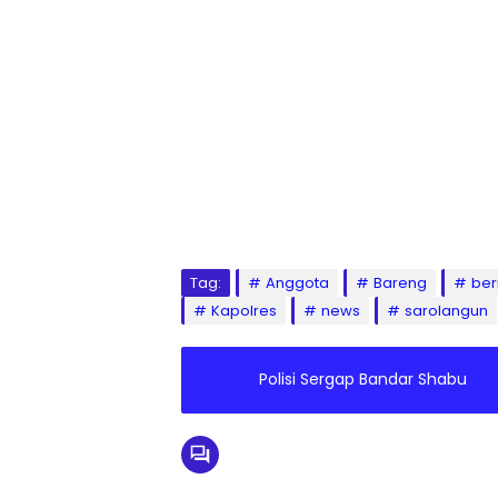
Tag:
Anggota
Bareng
ber
Kapolres
news
sarolangun
Polisi Sergap Bandar Shabu