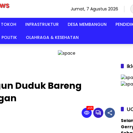
Jumat, 7 Agustus 2026
TOKOH
INFRASTRUKTUR
DESA MEMBANGUN
PENDIDI
POLITIK
OLAHRAGA & KESEHATAN
Ik
gun Duduk Bareng
ngan
U
465
Sela
Gerry
Sebag