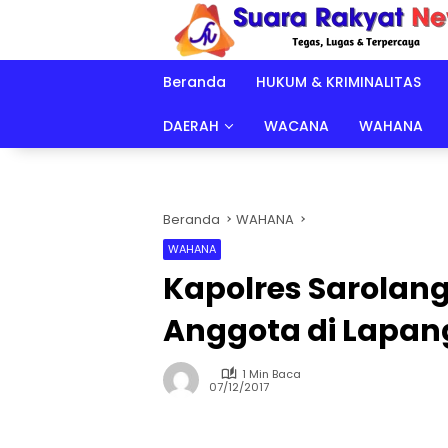
Langsung
ke
konten
Beranda
HUKUM & KRIMINALITAS
DAERAH
WACANA
WAHANA
Beranda
WAHANA
WAHANA
Kapolres Sarolan
Anggota di Lapa
1 Min Baca
07/12/2017