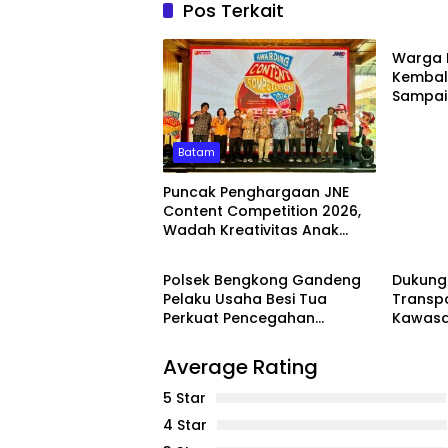
Pos Terkait
WAHAN
Warga 
Kembali
Sampaik
Dugaan
PT SMM
Batam
Puncak Penghargaan JNE
Content Competition 2026,
Wadah Kreativitas Anak
Batam
Batam
Bangsa
Polsek Bengkong Gandeng
Dukung
Pelaku Usaha Besi Tua
Transpo
Perkuat Pencegahan
Kawasa
Pencurian Fasilitas Umum
Nadim 
Trayek
Average Rating
5 Star
4 Star