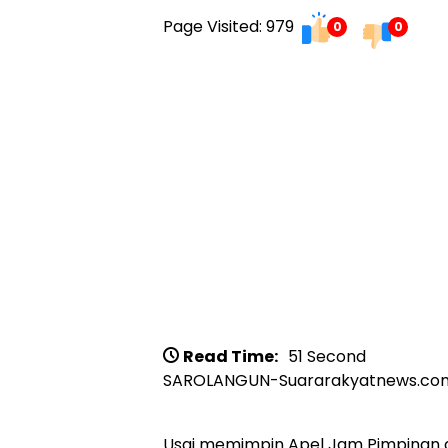
Page Visited: 979
0
0
Read Time:
51 Second
SAROLANGUN-Suararakyatnews.co
Usai memimpin Apel Jam Pimpinan