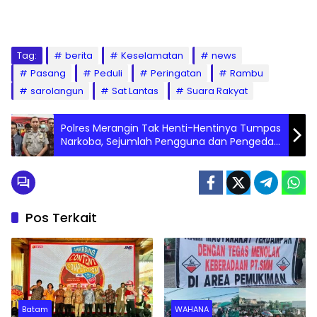
Tag:
berita
Keselamatan
news
Pasang
Peduli
Peringatan
Rambu
sarolangun
Sat Lantas
Suara Rakyat
Polres Merangin Tak Henti-Hentinya Tumpas
Narkoba, Sejumlah Pengguna dan Pengedar
di Ciduk
Pos Terkait
Batam
WAHANA