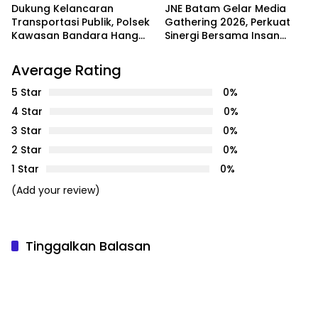
Dukung Kelancaran
JNE Batam Gelar Media
Transportasi Publik, Polsek
Gathering 2026, Perkuat
Kawasan Bandara Hang
Sinergi Bersama Insan
Nadim Amankan Uji Coba
Media melalui Semangat
Trayek Bus Trans Batam
Bergerak Bersama
Average Rating
5 Star
0%
4 Star
0%
3 Star
0%
2 Star
0%
1 Star
0%
(Add your review)
Tinggalkan Balasan