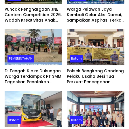
Puncak Penghargaan JNE
Warga Pelawan Jaya
Content Competition 2026,
Kembali Gelar Aksi Damai,
Wadah Kreativitas Anak
Sampaikan Aspirasi Terkait
Bangsa
Dugaan Dampak
Lingkungan PT SMM
PEMERINTAHAN
Batam
Di Tengah Klaim Dukungan,
Polsek Bengkong Gandeng
Warga Terdampak PT SMM
Pelaku Usaha Besi Tua
Tegaskan Penolakan
Perkuat Pencegahan
Belum Berakhir: “Kami
Pencurian Fasilitas Umum
Masih Merasakan
Dampaknya”
Batam
Batam