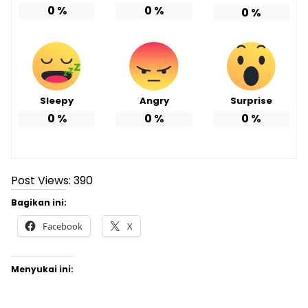
0
%
0
%
0
%
Sleepy
Angry
Surprise
0
%
0
%
0
%
Post Views:
390
Bagikan ini:
Facebook
X
Menyukai ini: