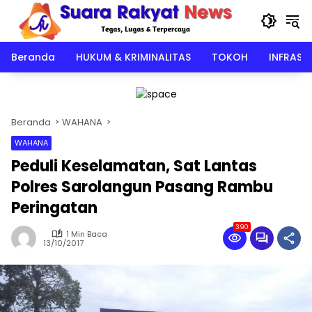
Langsung
ke
konten
Beranda
HUKUM & KRIMINALITAS
TOKOH
INFRAST
Beranda
WAHANA
WAHANA
Peduli Keselamatan, Sat Lantas
Polres Sarolangun Pasang Rambu
Peringatan
390
1 Min Baca
13/10/2017