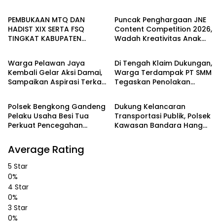
PEMBUKAAN MTQ DAN
Puncak Penghargaan JNE
HADIST XIX SERTA FSQ
Content Competition 2026,
TINGKAT KABUPATEN
Wadah Kreativitas Anak
WAHANA
PEMERINTAHAN
SERUYAN TAHUN 2026 DI
Bangsa
HADIRI KAPOLRES DAN
Warga Pelawan Jaya
Di Tengah Klaim Dukungan,
KEJARI SERUYAN
Kembali Gelar Aksi Damai,
Warga Terdampak PT SMM
Sampaikan Aspirasi Terkait
Tegaskan Penolakan
Batam
Batam
Dugaan Dampak
Belum Berakhir: “Kami
Lingkungan PT SMM
Masih Merasakan
Polsek Bengkong Gandeng
Dukung Kelancaran
Dampaknya”
Pelaku Usaha Besi Tua
Transportasi Publik, Polsek
Perkuat Pencegahan
Kawasan Bandara Hang
Pencurian Fasilitas Umum
Nadim Amankan Uji Coba
Trayek Bus Trans Batam
Average Rating
5 Star
0%
4 Star
0%
3 Star
0%