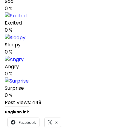
Sad
0
%
Excited
0
%
Sleepy
0
%
Angry
0
%
Surprise
0
%
Post Views:
449
Bagikan ini:
Facebook
X