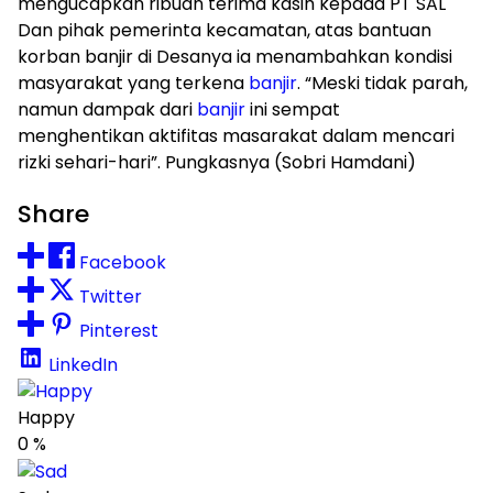
mengucapkan ribuan terima kasih kepada PT SAL
Dan pihak pemerinta kecamatan, atas bantuan
korban banjir di Desanya ia menambahkan kondisi
masyarakat yang terkena
banjir
. “Meski tidak parah,
namun dampak dari
banjir
ini sempat
menghentikan aktifitas masarakat dalam mencari
rizki sehari-hari”. Pungkasnya (Sobri Hamdani)
Share
Facebook
Twitter
Pinterest
LinkedIn
Happy
0
%