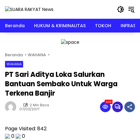
Langsung
ke
konten
Beranda
HUKUM & KRIMINALITAS
TOKOH
INFRAST
Beranda
WAHANA
WAHANA
PT Sari Aditya Loka Salurkan
Bantuan Sembako Untuk Warga
Terkena Banjir
449
2 Min Baca
07/03/2017
Page Visited: 842
0
0