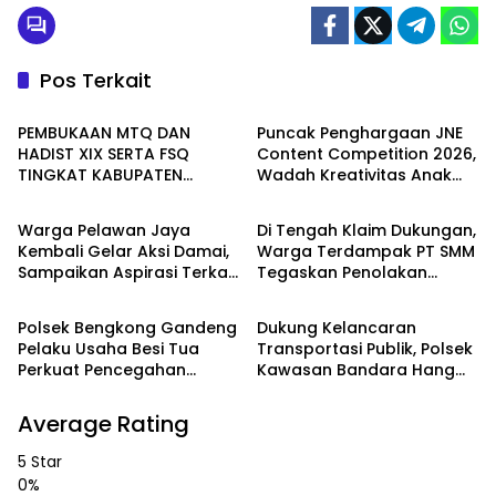
Pos Terkait
Seruyan
Batam
PEMBUKAAN MTQ DAN
Puncak Penghargaan JNE
HADIST XIX SERTA FSQ
Content Competition 2026,
TINGKAT KABUPATEN
Wadah Kreativitas Anak
WAHANA
PEMERINTAHAN
SERUYAN TAHUN 2026 DI
Bangsa
HADIRI KAPOLRES DAN
Warga Pelawan Jaya
Di Tengah Klaim Dukungan,
KEJARI SERUYAN
Kembali Gelar Aksi Damai,
Warga Terdampak PT SMM
Sampaikan Aspirasi Terkait
Tegaskan Penolakan
Batam
Batam
Dugaan Dampak
Belum Berakhir: “Kami
Lingkungan PT SMM
Masih Merasakan
Polsek Bengkong Gandeng
Dukung Kelancaran
Dampaknya”
Pelaku Usaha Besi Tua
Transportasi Publik, Polsek
Perkuat Pencegahan
Kawasan Bandara Hang
Pencurian Fasilitas Umum
Nadim Amankan Uji Coba
Trayek Bus Trans Batam
Average Rating
5 Star
0%