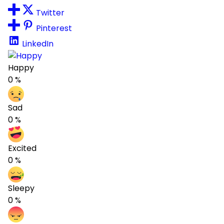
Twitter
Pinterest
LinkedIn
Happy
0
%
Sad
0
%
Excited
0
%
Sleepy
0
%