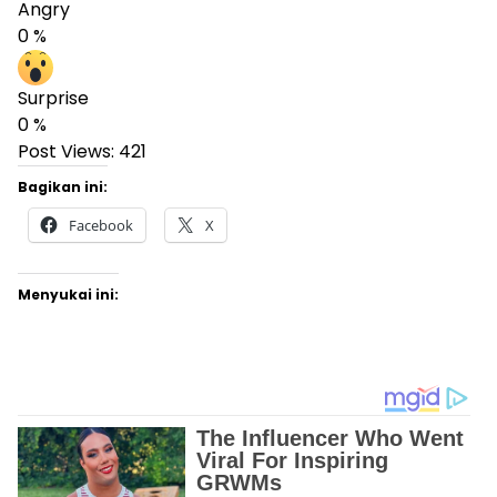
Angry
0
%
Surprise
0
%
Post Views:
421
Bagikan ini:
Facebook
X
Menyukai ini: