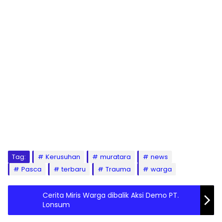
Tag:
Kerusuhan
muratara
news
Pasca
terbaru
Trauma
warga
Cerita Miris Warga dibalik Aksi Demo PT.
Lonsum