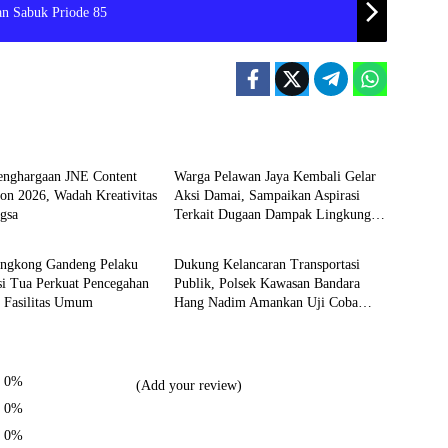
an Sabuk Priode 85
WAHANA
enghargaan JNE Content
Warga Pelawan Jaya Kembali Gelar
on 2026, Wadah Kreativitas
Aksi Damai, Sampaikan Aspirasi
gsa
Terkait Dugaan Dampak Lingkungan
Batam
PT SMM
engkong Gandeng Pelaku
Dukung Kelancaran Transportasi
si Tua Perkuat Pencegahan
Publik, Polsek Kawasan Bandara
n Fasilitas Umum
Hang Nadim Amankan Uji Coba
Trayek Bus Trans Batam
0%
(Add your review)
0%
0%