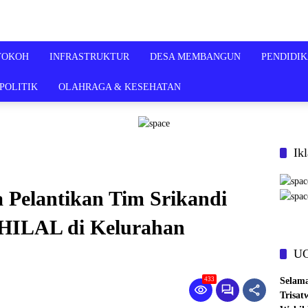
TOKOH
INFRASTRUKTUR
DESA MEMBANGUN
PENDIDI
POLITIK
OLAHRAGA & KESEHATAN
Ik
 Pelantikan Tim Srikandi
-HILAL di Kelurahan
U
Selam
433
Trisat