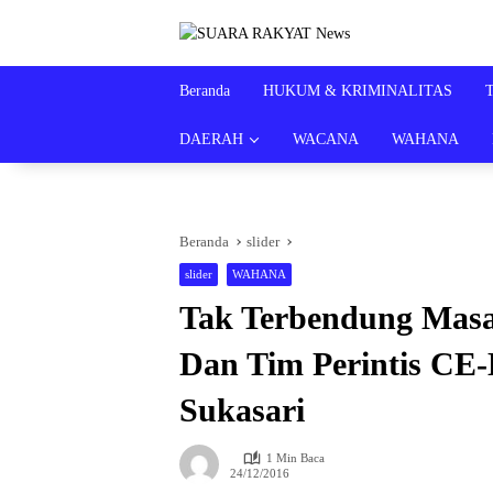
Langsung
ke
konten
Beranda
HUKUM & KRIMINALITAS
DAERAH
WACANA
WAHANA
Beranda
slider
slider
WAHANA
Tak Terbendung Masa
Dan Tim Perintis CE
Sukasari
1 Min Baca
24/12/2016