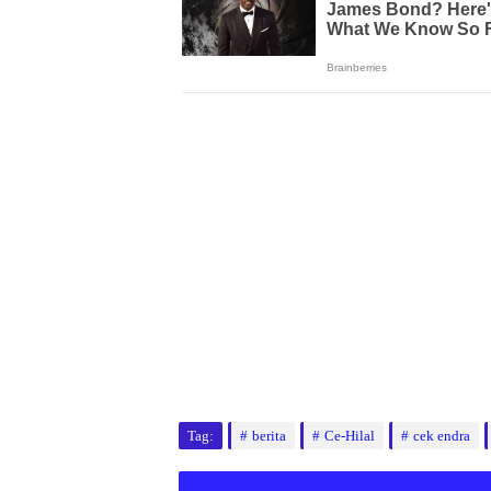
Tag:
berita
Ce-Hilal
cek endra