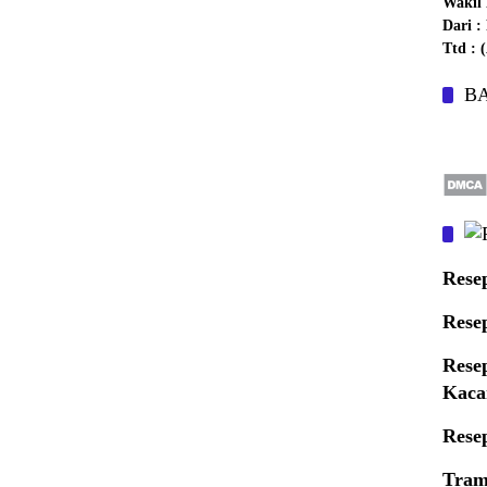
Wakil 
Dari 
Ttd :
B
Rese
Rese
Rese
Kaca
Rese
Tram