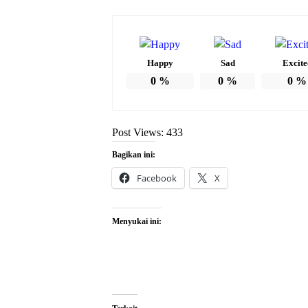
Happy
Sad
Excite
0
%
0
%
0
%
Post Views:
433
Bagikan ini:
Facebook
X
Menyukai ini: