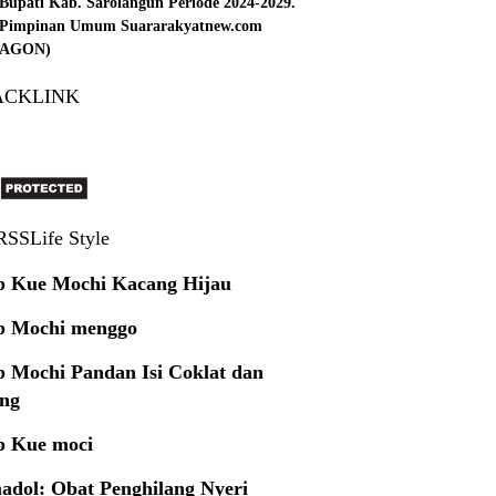
Bupati Kab. Sarolangun Periode 2024-2029.
: Pimpinan Umum Suararakyatnew.com
 (AGON)
ACKLINK
Life Style
p Kue Mochi Kacang Hijau
p Mochi menggo
p Mochi Pandan Isi Coklat dan
ng
p Kue moci
adol: Obat Penghilang Nyeri