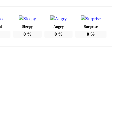
d
Sleepy
Angry
Surprise
0
%
0
%
0
%