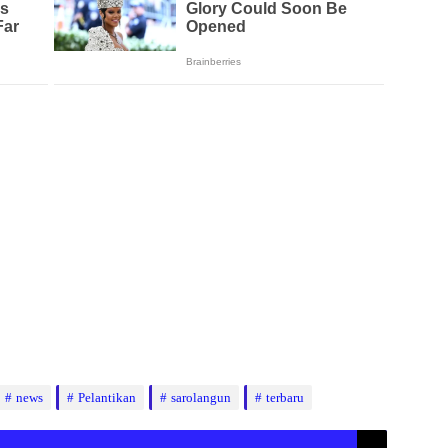
news
Pelantikan
sarolangun
terbaru