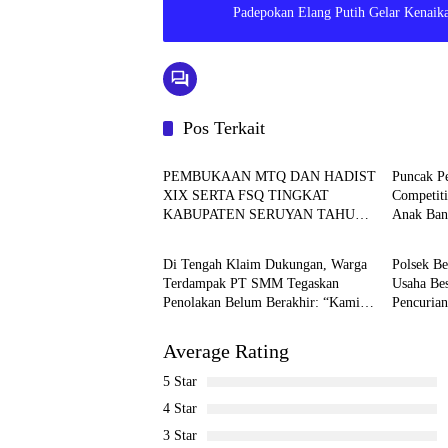
Padepokan Elang Putih Gelar Kenaik
Pos Terkait
Seruyan
Batam
PEMBUKAAN MTQ DAN HADIST
Puncak P
XIX SERTA FSQ TINGKAT
Competiti
KABUPATEN SERUYAN TAHUN
Anak Ban
PEMERINTAHAN
Batam
2026 DI HADIRI KAPOLRES DAN
KEJARI SERUYAN
Di Tengah Klaim Dukungan, Warga
Polsek B
Terdampak PT SMM Tegaskan
Usaha Be
Penolakan Belum Berakhir: “Kami
Pencuria
Masih Merasakan Dampaknya”
Average Rating
5 Star
4 Star
3 Star