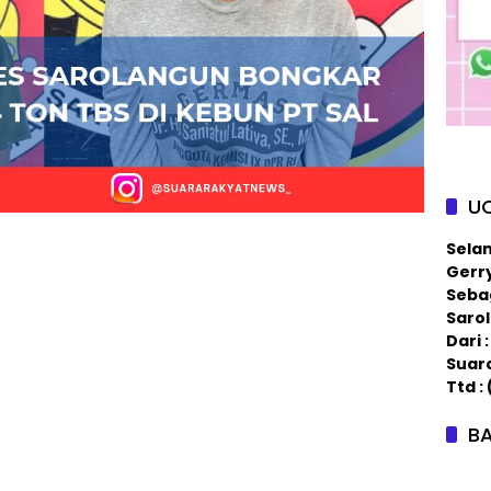
U
Sela
Gerry
Sebag
Saro
Dari
Suar
Ttd :
BA