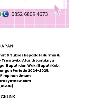
CAPAN
mat & Sukses kepada H.Hurmin &
 Trisatwika Atas di Lantiknya
ai Bupati dan Wakil Bupati Kab.
langun Periode 2024-2029.
 : Pimpinan Umum
arakyatnew.com
 (AGON)
CKLINK