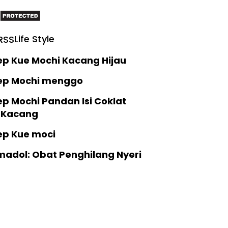
Life Style
ep Kue Mochi Kacang Hijau
ep Mochi menggo
p Mochi Pandan Isi Coklat
 Kacang
ep Kue moci
madol: Obat Penghilang Nyeri