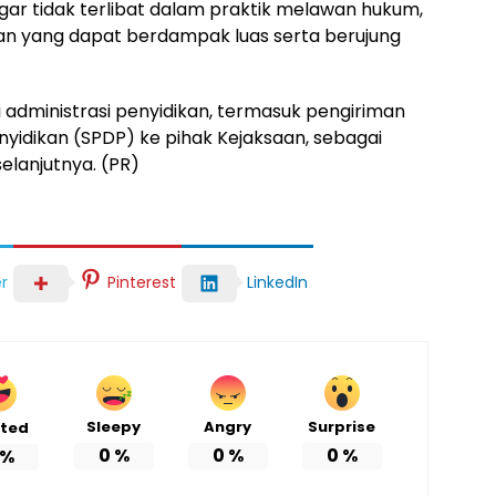
ar tidak terlibat dalam praktik melawan hukum,
an yang dapat berdampak luas serta berujung
i administrasi penyidikan, termasuk pengiriman
yidikan (SPDP) ke pihak Kejaksaan, sebagai
elanjutnya. (PR)
r
Pinterest
LinkedIn
Sleepy
Angry
Surprise
ited
0
%
0
%
0
%
%