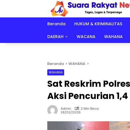
Langsung
ke
konten
Beranda
HUKUM & KRIMINALITAS
DAERAH
WACANA
WAHANA
Beranda
WAHANA
WAHANA
Sat Reskrim Polre
Aksi Pencurian 1,4
Admin
2 Min Baca
28/02/2026