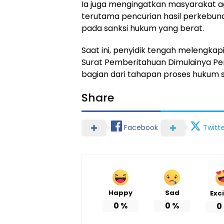
Ia juga mengingatkan masyarakat ag
terutama pencurian hasil perkebun
pada sanksi hukum yang berat.
Saat ini, penyidik tengah melengkap
Surat Pemberitahuan Dimulainya Pen
bagian dari tahapan proses hukum s
Share
Facebook
Twitte
Happy
Sad
Exc
0
%
0
%
0