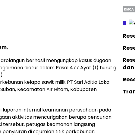
Res
om,
Res
Rese
s Sarolangun berhasil mengungkap kasus dugaan
dan
aimana diatur dalam Pasal 477 Ayat (1) huruf g
).
Res
erkebunan kelapa sawit milik PT Sari Aditia Loka
it Suban, Kecamatan Air Hitam, Kabupaten
Tra
ri laporan internal keamanan perusahaan pada
ugaan aktivitas mencurigakan berupa pencurian
asi tersebut, petugas keamanan langsung
enyisiran di sejumlah titik perkebunan.