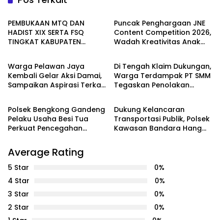
Seruyan
Batam
PEMBUKAAN MTQ DAN
Puncak Penghargaan JNE
HADIST XIX SERTA FSQ
Content Competition 2026,
TINGKAT KABUPATEN
Wadah Kreativitas Anak
WAHANA
PEMERINTAHAN
SERUYAN TAHUN 2026 DI
Bangsa
HADIRI KAPOLRES DAN
Warga Pelawan Jaya
Di Tengah Klaim Dukungan,
KEJARI SERUYAN
Kembali Gelar Aksi Damai,
Warga Terdampak PT SMM
Sampaikan Aspirasi Terkait
Tegaskan Penolakan
Batam
Batam
Dugaan Dampak
Belum Berakhir: “Kami
Lingkungan PT SMM
Masih Merasakan
Polsek Bengkong Gandeng
Dukung Kelancaran
Dampaknya”
Pelaku Usaha Besi Tua
Transportasi Publik, Polsek
Perkuat Pencegahan
Kawasan Bandara Hang
Pencurian Fasilitas Umum
Nadim Amankan Uji Coba
Trayek Bus Trans Batam
Average Rating
5 Star
0%
4 Star
0%
3 Star
0%
2 Star
0%