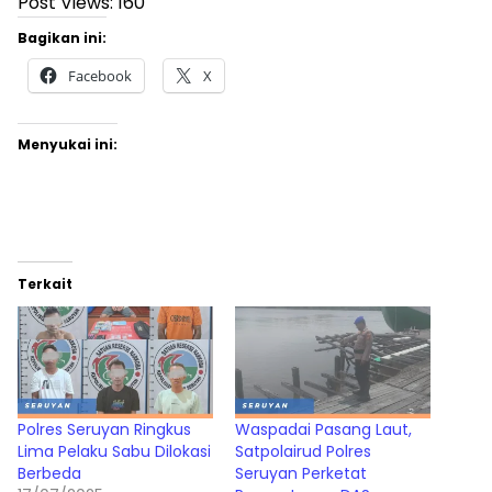
Post Views:
160
Bagikan ini:
Facebook
X
Menyukai ini:
Terkait
Polres Seruyan Ringkus
Waspadai Pasang Laut,
Lima Pelaku Sabu Dilokasi
Satpolairud Polres
Berbeda
Seruyan Perketat