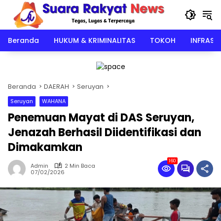
Langsung
ke
konten
Beranda
HUKUM & KRIMINALITAS
TOKOH
INFRAST
Beranda
DAERAH
Seruyan
Seruyan
WAHANA
Penemuan Mayat di DAS Seruyan,
Jenazah Berhasil Diidentifikasi dan
Dimakamkan
160
Admin
2 Min Baca
07/02/2026