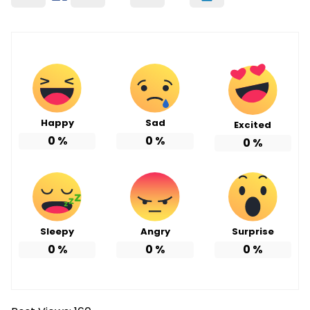
Happy
Sad
Excited
0
%
0
%
0
%
Sleepy
Angry
Surprise
0
%
0
%
0
%