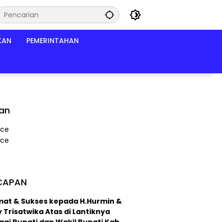
KAN
PEMERINTAHAN
lan
CAPAN
mat & Sukses kepada H.Hurmin &
 Trisatwika Atas di Lantiknya
ai Bupati dan Wakil Bupati Kab.