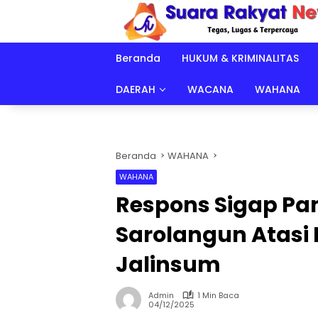
Langsung
ke
konten
Beranda
HUKUM & KRIMINALITAS
DAERAH
WACANA
WAHANA
Beranda
WAHANA
WAHANA
Respons Sigap Pa
Sarolangun Atasi
Jalinsum
Admin
1 Min Baca
04/12/2025