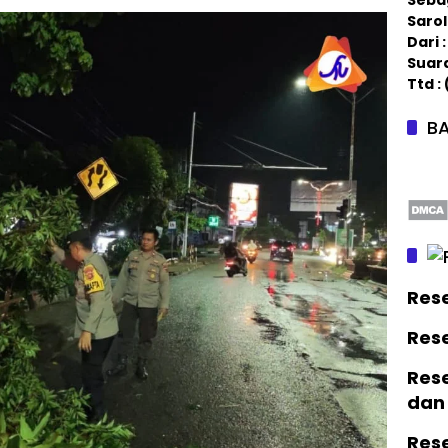
Saro
Dari
Suar
Ttd :
BA
Res
Res
Rese
dan
Res