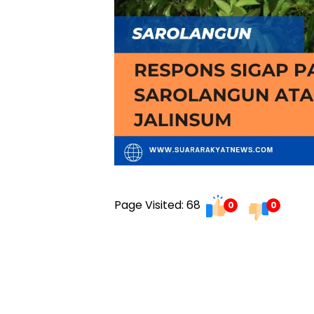
Page Visited: 68
0
0