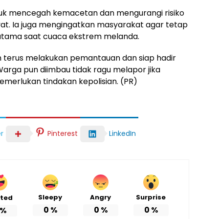
ntuk mencegah kemacetan dan mengurangi risiko
yat. Ia juga mengingatkan masyarakat agar tetap
rutama saat cuaca ekstrem melanda.
 terus melakukan pemantauan dan siap hadir
rga pun diimbau tidak ragu melapor jika
merlukan tindakan kepolisian. (PR)
r
Pinterest
LinkedIn
Sleepy
Angry
Surprise
ited
0
%
0
%
0
%
%