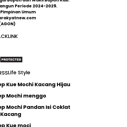
langun Periode 2024-2029.
 : Pimpinan Umum
arakyatnew.com
 (AGON)
CKLINK
Life Style
ep Kue Mochi Kacang Hijau
ep Mochi menggo
p Mochi Pandan Isi Coklat
 Kacang
ep Kue moci