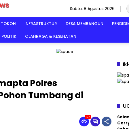
Sabtu, 8 Agustus 2026
TOKOH
INFRASTRUKTUR
DESA MEMBANGUN
PENDIDI
POLITIK
OLAHRAGA & KESEHATAN
Ik
mapta Polres
 Pohon Tumbang di
U
Sela
167
Gerry
Sebag