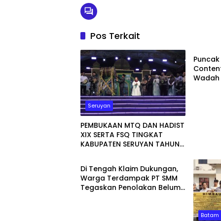
Pos Terkait
Batam
Puncak
Content
Wadah 
Bangs
Seruyan
PEMBUKAAN MTQ DAN HADIST
XIX SERTA FSQ TINGKAT
KABUPATEN SERUYAN TAHUN
PEMERINTAHAN
2026 DI HADIRI KAPOLRES DAN
KEJARI SERUYAN
Di Tengah Klaim Dukungan,
Warga Terdampak PT SMM
Tegaskan Penolakan Belum
Berakhir: “Kami Masih
Merasakan Dampaknya”
Batam