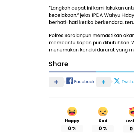
“Langkah cepat ini kami lakukan u
kecelakaan,” jelas IPDA Wahyu Hida
berhati-hati ketika berkendara, te
Polres Sarolangun memastikan akan
membantu kapan pun dibutuhkan. Wa
menemukan kondisi darurat yang me
Share
Facebook
Twitte
Happy
Sad
Exc
0
%
0
%
0