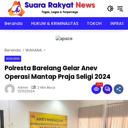
Langsung
ke
konten
Beranda
HUKUM & KRIMINALITAS
TOKOH
INFRAST
Beranda
WAHANA
WAHANA
Polresta Barelang Gelar Anev
Operasi Mantap Praja Seligi 2024
394
Admin
2 Min Baca
11/10/2024