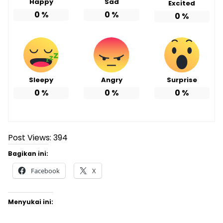
Happy
Sad
Excited
0
%
0
%
0
%
Sleepy
Angry
Surprise
0
%
0
%
0
%
Post Views:
394
Bagikan ini:
Facebook
X
Menyukai ini: