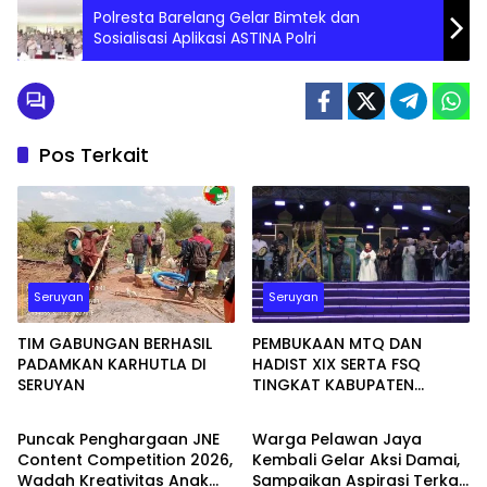
Polresta Barelang Gelar Bimtek dan
Sosialisasi Aplikasi ASTINA Polri
Pos Terkait
Seruyan
Seruyan
TIM GABUNGAN BERHASIL
PEMBUKAAN MTQ DAN
PADAMKAN KARHUTLA DI
HADIST XIX SERTA FSQ
SERUYAN
TINGKAT KABUPATEN
Batam
WAHANA
SERUYAN TAHUN 2026 DI
HADIRI KAPOLRES DAN
Puncak Penghargaan JNE
Warga Pelawan Jaya
KEJARI SERUYAN
Content Competition 2026,
Kembali Gelar Aksi Damai,
Wadah Kreativitas Anak
Sampaikan Aspirasi Terkait