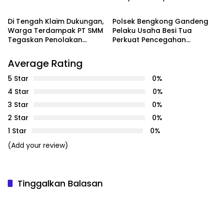
PEMERINTAHAN
Batam
Bangsa
Dugaan Dampak
Lingkungan PT SMM
Di Tengah Klaim Dukungan,
Polsek Bengkong Gandeng
Warga Terdampak PT SMM
Pelaku Usaha Besi Tua
Tegaskan Penolakan
Perkuat Pencegahan
Belum Berakhir: “Kami
Pencurian Fasilitas Umum
Masih Merasakan
Average Rating
Dampaknya”
5 Star
0%
4 Star
0%
3 Star
0%
2 Star
0%
1 Star
0%
(Add your review)
Tinggalkan Balasan