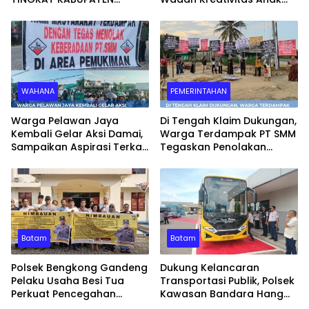
SERUYAN TAHUN 2026 DI
Bangsa
HADIRI KAPOLRES DAN
KEJARI SERUYAN
WAHANA
PEMERINTAHAN
Warga Pelawan Jaya
Di Tengah Klaim Dukungan,
Kembali Gelar Aksi Damai,
Warga Terdampak PT SMM
Sampaikan Aspirasi Terkait
Tegaskan Penolakan
Dugaan Dampak
Belum Berakhir: “Kami
Lingkungan PT SMM
Masih Merasakan
Dampaknya”
Batam
Batam
Polsek Bengkong Gandeng
Dukung Kelancaran
Pelaku Usaha Besi Tua
Transportasi Publik, Polsek
Perkuat Pencegahan
Kawasan Bandara Hang
Pencurian Fasilitas Umum
Nadim Amankan Uji Coba