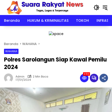
Langsung
ke
konten
Beranda
HUKUM & KRIMINALITAS
TOKOH
INFRAST
Beranda
WAHANA
WAHANA
Polres Sarolangun Siap Kawal Pemilu
2024
3723
Admin
2 Min Baca
17/01/2024