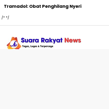
Tramadol: Obat Penghilang Nyeri
/*
*/
Connect With Us
Copyright @ 2026 suararakyatnews.com
All right reserved
Informasi