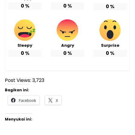
0
%
0
%
0
%
Sleepy
Angry
Surprise
0
%
0
%
0
%
Post Views:
3,723
Bagikan ini:
Facebook
X
Menyukai ini: