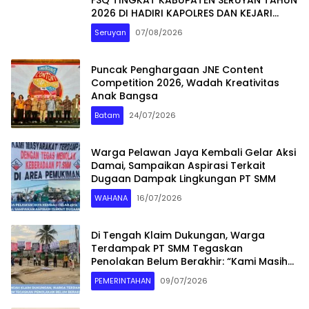
2026 DI HADIRI KAPOLRES DAN KEJARI
SERUYAN
Seruyan
07/08/2026
Puncak Penghargaan JNE Content
Competition 2026, Wadah Kreativitas
Anak Bangsa
Batam
24/07/2026
Warga Pelawan Jaya Kembali Gelar Aksi
Damai, Sampaikan Aspirasi Terkait
Dugaan Dampak Lingkungan PT SMM
WAHANA
16/07/2026
Di Tengah Klaim Dukungan, Warga
Terdampak PT SMM Tegaskan
Penolakan Belum Berakhir: “Kami Masih
Merasakan Dampaknya”
PEMERINTAHAN
09/07/2026