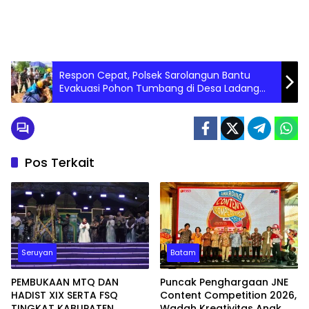
Respon Cepat, Polsek Sarolangun Bantu
Evakuasi Pohon Tumbang di Desa Ladang
Panjang.
Pos Terkait
Seruyan
Batam
PEMBUKAAN MTQ DAN
Puncak Penghargaan JNE
HADIST XIX SERTA FSQ
Content Competition 2026,
TINGKAT KABUPATEN
Wadah Kreativitas Anak