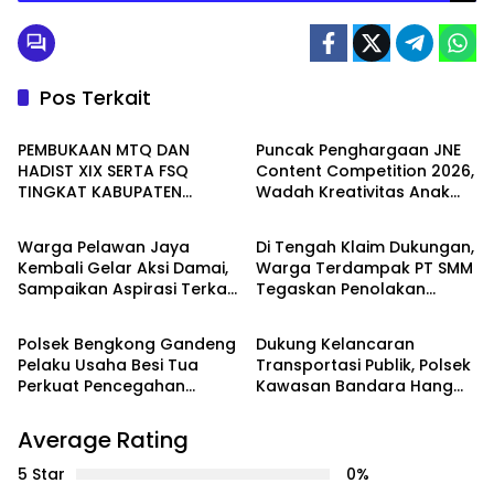
Pos Terkait
Seruyan
Batam
PEMBUKAAN MTQ DAN
Puncak Penghargaan JNE
HADIST XIX SERTA FSQ
Content Competition 2026,
TINGKAT KABUPATEN
Wadah Kreativitas Anak
WAHANA
PEMERINTAHAN
SERUYAN TAHUN 2026 DI
Bangsa
HADIRI KAPOLRES DAN
Warga Pelawan Jaya
Di Tengah Klaim Dukungan,
KEJARI SERUYAN
Kembali Gelar Aksi Damai,
Warga Terdampak PT SMM
Sampaikan Aspirasi Terkait
Tegaskan Penolakan
Batam
Batam
Dugaan Dampak
Belum Berakhir: “Kami
Lingkungan PT SMM
Masih Merasakan
Polsek Bengkong Gandeng
Dukung Kelancaran
Dampaknya”
Pelaku Usaha Besi Tua
Transportasi Publik, Polsek
Perkuat Pencegahan
Kawasan Bandara Hang
Pencurian Fasilitas Umum
Nadim Amankan Uji Coba
Trayek Bus Trans Batam
Average Rating
5 Star
0%