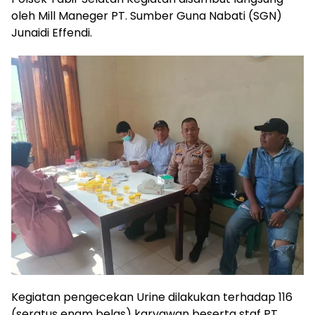
oleh Mill Maneger PT. Sumber Guna Nabati (SGN)
Junaidi Effendi.
Kegiatan pengecekan Urine dilakukan terhadap 116
(seratus enam belas) karyawan beserta staf PT.