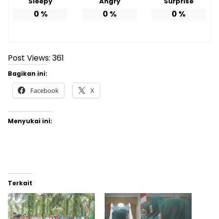
Sleepy
Angry
Surprise
0
%
0
%
0
%
Post Views:
361
Bagikan ini:
Facebook
X
Menyukai ini:
Terkait