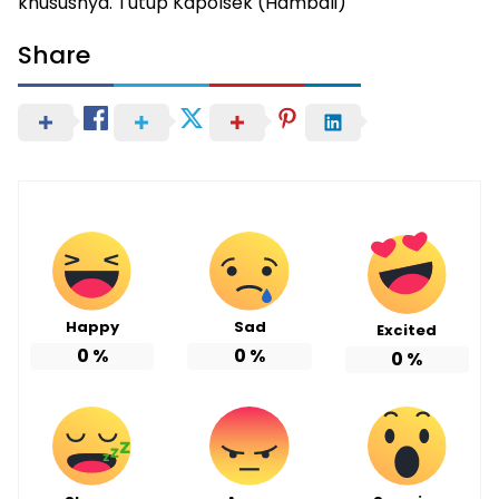
khususnya. Tutup Kapolsek (Hambali)
Share
Happy
Sad
Excited
0
%
0
%
0
%