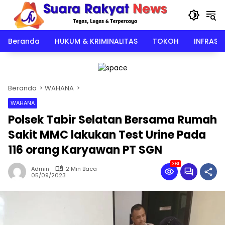
Langsung
ke
konten
Beranda
HUKUM & KRIMINALITAS
TOKOH
INFRAST
Beranda
WAHANA
WAHANA
Polsek Tabir Selatan Bersama Rumah
Sakit MMC lakukan Test Urine Pada
116 orang Karyawan PT SGN
361
Admin
2 Min Baca
05/09/2023