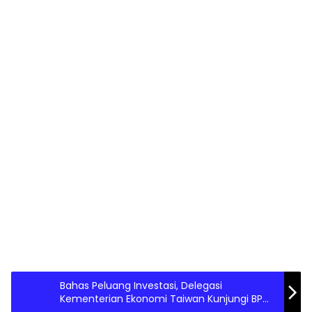
Bahas Peluang Investasi, Delegasi
Kementerian Ekonomi Taiwan Kunjungi BP
Batam