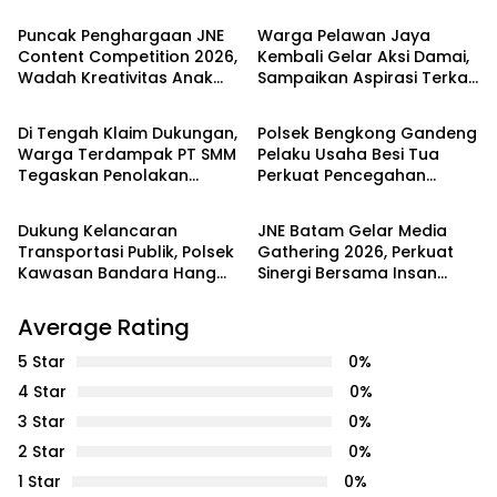
Puncak Penghargaan JNE
Warga Pelawan Jaya
Content Competition 2026,
Kembali Gelar Aksi Damai,
Wadah Kreativitas Anak
Sampaikan Aspirasi Terkait
PEMERINTAHAN
Batam
Bangsa
Dugaan Dampak
Lingkungan PT SMM
Di Tengah Klaim Dukungan,
Polsek Bengkong Gandeng
Warga Terdampak PT SMM
Pelaku Usaha Besi Tua
Tegaskan Penolakan
Perkuat Pencegahan
Batam
Batam
Belum Berakhir: “Kami
Pencurian Fasilitas Umum
Masih Merasakan
Dukung Kelancaran
JNE Batam Gelar Media
Dampaknya”
Transportasi Publik, Polsek
Gathering 2026, Perkuat
Kawasan Bandara Hang
Sinergi Bersama Insan
Nadim Amankan Uji Coba
Media melalui Semangat
Trayek Bus Trans Batam
Bergerak Bersama
Average Rating
5 Star
0%
4 Star
0%
3 Star
0%
2 Star
0%
1 Star
0%