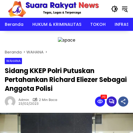
Langsung
ke
konten
Beranda
HUKUM & KRIMINALITAS
TOKOH
INFRAST
Beranda
WAHANA
WAHANA
Sidang KKEP Polri Putuskan
Pertahankan Richard Eliezer Sebagai
Anggota Polisi
282
Admin
2 Min Baca
23/02/2023