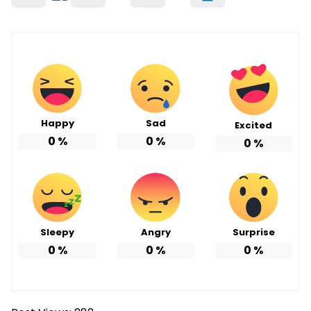
Happy
Sad
Excited
0
%
0
%
0
%
Sleepy
Angry
Surprise
0
%
0
%
0
%