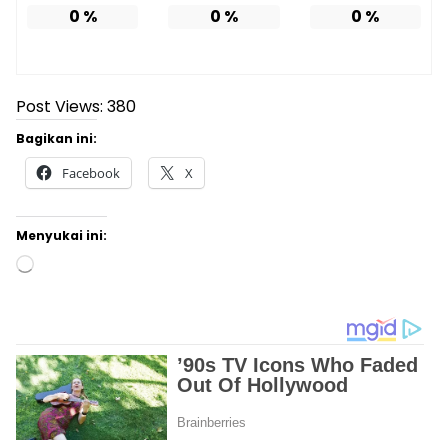
0
%
0
%
0
%
Post Views:
380
Bagikan ini:
Facebook
X
Menyukai ini:
Memuat...