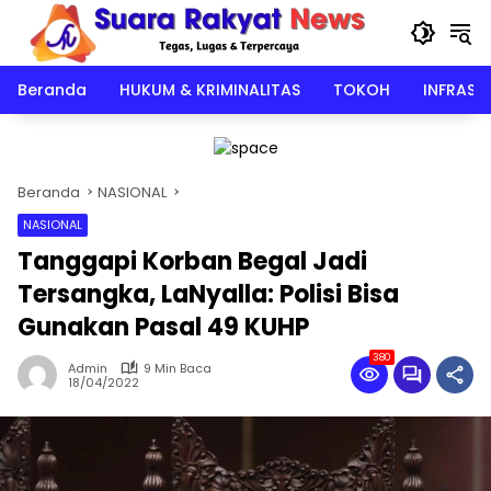
Langsung
ke
konten
Beranda
HUKUM & KRIMINALITAS
TOKOH
INFRAST
Beranda
NASIONAL
NASIONAL
Tanggapi Korban Begal Jadi
Tersangka, LaNyalla: Polisi Bisa
Gunakan Pasal 49 KUHP
380
Admin
9 Min Baca
18/04/2022