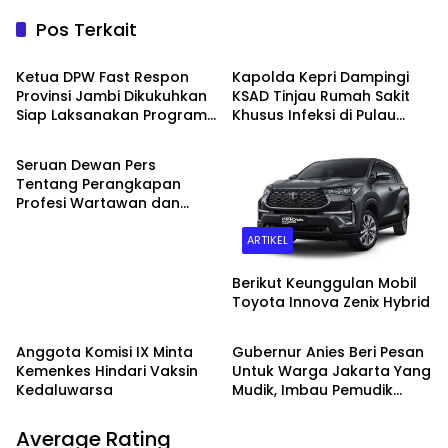
Pos Terkait
NASIONAL
NASIONAL
Ketua DPW Fast Respon
Kapolda Kepri Dampingi
Provinsi Jambi Dikukuhkan
KSAD Tinjau Rumah Sakit
Siap Laksanakan Program
Khusus Infeksi di Pulau
ARTIKEL
Kerja
Galang
Seruan Dewan Pers
Tentang Perangkapan
Profesi Wartawan dan
Keanggotaan LSM
ARTIKEL
Berikut Keunggulan Mobil
Toyota Innova Zenix Hybrid
NASIONAL
NASIONAL
Anggota Komisi IX Minta
Gubernur Anies Beri Pesan
Kemenkes Hindari Vaksin
Untuk Warga Jakarta Yang
Kedaluwarsa
Mudik, Imbau Pemudik
Simpan HP Di Perjalanan
Average Rating