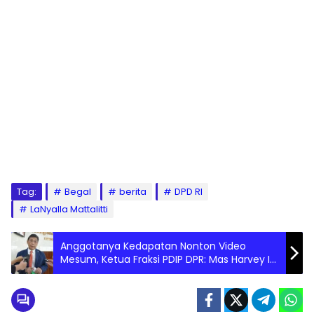
Tag:
Begal
berita
DPD RI
LaNyalla Mattalitti
Anggotanya Kedapatan Nonton Video
Mesum, Ketua Fraksi PDIP DPR: Mas Harvey Ini
Orang Baik