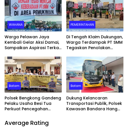
KEJARI SERUYAN
WAHANA
PEMERINTAHAN
Warga Pelawan Jaya
Di Tengah Klaim Dukungan,
Kembali Gelar Aksi Damai,
Warga Terdampak PT SMM
Sampaikan Aspirasi Terkait
Tegaskan Penolakan
Dugaan Dampak
Belum Berakhir: “Kami
Lingkungan PT SMM
Masih Merasakan
Dampaknya”
Batam
Batam
Polsek Bengkong Gandeng
Dukung Kelancaran
Pelaku Usaha Besi Tua
Transportasi Publik, Polsek
Perkuat Pencegahan
Kawasan Bandara Hang
Pencurian Fasilitas Umum
Nadim Amankan Uji Coba
Trayek Bus Trans Batam
Average Rating