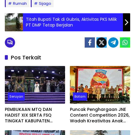
Rumah
Sijago
Titah Bupati Tak di Gubris, Aktivitas PKS Milik
PT DMP Tetap Berjalan
Pos Terkait
Seruyan
Batam
PEMBUKAAN MTQ DAN
Puncak Penghargaan JNE
HADIST XIX SERTA FSQ
Content Competition 2026,
TINGKAT KABUPATEN
Wadah Kreativitas Anak
SERUYAN TAHUN 2026 DI
Bangsa
HADIRI KAPOLRES DAN