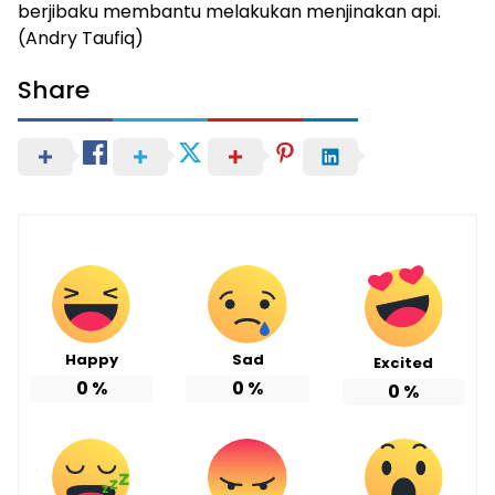
berjibaku membantu melakukan menjinakan api.
(Andry Taufiq)
Share
Happy
Sad
Excited
0
%
0
%
0
%