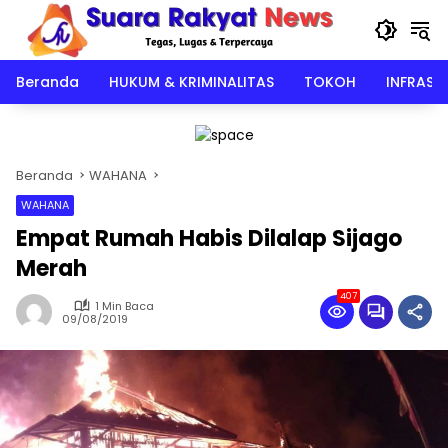
Langsung
ke
konten
Beranda
HUKUM & KRIMINALITAS
TOKOH
INFRAST
Beranda
WAHANA
WAHANA
Empat Rumah Habis Dilalap Sijago
Merah
407
1 Min Baca
09/08/2019