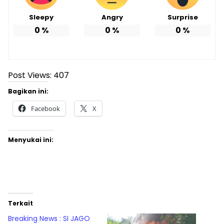
Sleepy
Angry
Surprise
0
%
0
%
0
%
Post Views:
407
Bagikan ini:
Facebook
X
Menyukai ini:
Terkait
Breaking News : SI JAGO