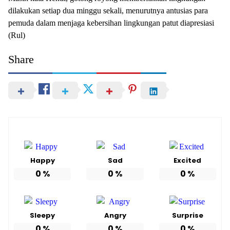
dilakukan setiap dua minggu sekali, menurutnya antusias para
pemuda dalam menjaga kebersihan lingkungan patut diapresiasi
(Rul)
Share
Happy
Sad
Excited
0
%
0
%
0
%
Sleepy
Angry
Surprise
0
%
0
%
0
%