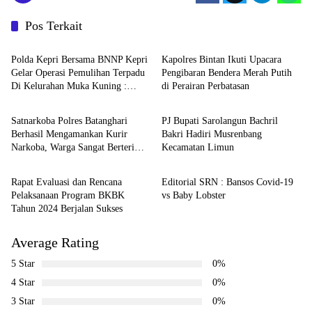
Pos Terkait
slider
slider
Polda Kepri Bersama BNNP Kepri
Kapolres Bintan Ikuti Upacara
Gelar Operasi Pemulihan Terpadu
Pengibaran Bendera Merah Putih
Di Kelurahan Muka Kuning :
di Perairan Perbatasan
HUKUM & KRIMINALITAS
slider
Puluhan Warga Positif Narkotika
Diamankan
Satnarkoba Polres Batanghari
PJ Bupati Sarolangun Bachril
Berhasil Mengamankan Kurir
Bakri Hadiri Musrenbang
Narkoba, Warga Sangat Berterima
Kecamatan Limun
slider
HUKUM & KRIMINALITAS
Kasih
Rapat Evaluasi dan Rencana
Editorial SRN : Bansos Covid-19
Pelaksanaan Program BKBK
vs Baby Lobster
Tahun 2024 Berjalan Sukses
Average Rating
5 Star
0%
4 Star
0%
3 Star
0%