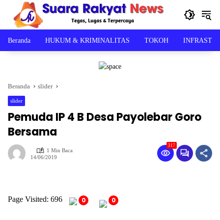
Langsung
ke
konten
Beranda
HUKUM & KRIMINALITAS
TOKOH
INFRASTR
Beranda
slider
slider
Pemuda IP 4 B Desa Payolebar Goro
Bersama
317
1 Min Baca
14/06/2019
Page Visited: 696
0
0