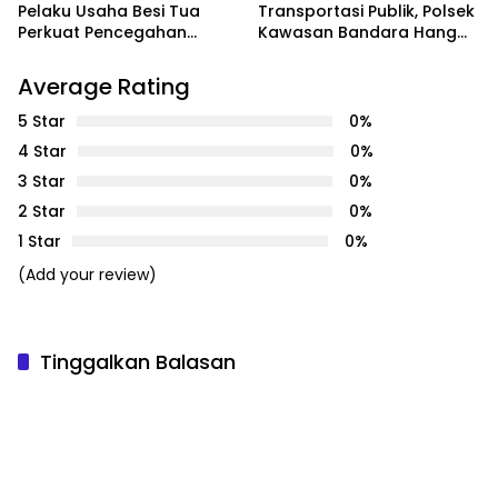
Pelaku Usaha Besi Tua
Transportasi Publik, Polsek
Perkuat Pencegahan
Kawasan Bandara Hang
Pencurian Fasilitas Umum
Nadim Amankan Uji Coba
Trayek Bus Trans Batam
Average Rating
5 Star
0%
4 Star
0%
3 Star
0%
2 Star
0%
1 Star
0%
(Add your review)
Tinggalkan Balasan