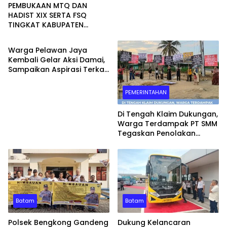
PEMBUKAAN MTQ DAN
HADIST XIX SERTA FSQ
TINGKAT KABUPATEN
WAHANA
SERUYAN TAHUN 2026 DI
HADIRI KAPOLRES DAN
Warga Pelawan Jaya
KEJARI SERUYAN
Kembali Gelar Aksi Damai,
Sampaikan Aspirasi Terkait
Dugaan Dampak
Lingkungan PT SMM
PEMERINTAHAN
Di Tengah Klaim Dukungan,
Warga Terdampak PT SMM
Tegaskan Penolakan
Belum Berakhir: “Kami
Masih Merasakan
Dampaknya”
Batam
Batam
Polsek Bengkong Gandeng
Dukung Kelancaran