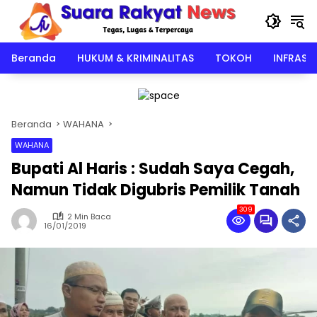
Langsung
ke
konten
Beranda
HUKUM & KRIMINALITAS
TOKOH
INFRAST
Beranda
WAHANA
WAHANA
Bupati Al Haris : Sudah Saya Cegah,
Namun Tidak Digubris Pemilik Tanah
309
2 Min Baca
16/01/2019