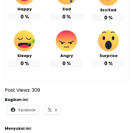
Happy
Sad
Excited
0
%
0
%
0
%
Sleepy
Angry
Surprise
0
%
0
%
0
%
Post Views:
309
Bagikan ini:
Facebook
X
Menyukai ini: