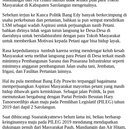
Masyarakat di Kabupaten Sarolangun mengenalnya.
Sebelum terjun ke Kanca Politik Bang Edy banyak berkecimpung di
usaha perkebunan dan pertanian, bahkan ia pun sempat mendirikan
LSM sebagai wadah Aspirasi untuk perjuangkan nasib Petani.
bahkan dirinya tidak segan turun langsung ke Desa-Desa di
daerahnya untuk bersilahturahmi dengan para Tokoh Masyarakat
untuk memberikan Motivasi kepada Petani agar bisa hidup layak.
Rasa kepeduliannya tumbuh karena sering mendengar keluh kesah
Masyarakat serta melihat langsung para Petani di Desa terkait masih
minimnya Pembangunan Sarana dan Prasarana Infrastruktur seperti
minimnya anggaran pembangunan Jalan usaha tani, Jembatan,
Irigasi, dan Fasilitas Pertanian lainnya.
Hal itu pula membuat Bang Edy Prawito terpanggil bagaimana
memperjuangkan Aspirasi Masyarakat mayoritas petani yang masih
hidup dibawah garis kemiskinan. Sebagai jalan Politik, Ia pun
memutuskan bergabung dengan Partai Perindo Besutan Hary
Tanoesoedibjo akan maju pada Pemilihan Legislatif (PILEG) tahun
2019 dari dapil 2 Sarolangun.
Saat dibincangi Suararakyatnews belum lama ini, beliau berharap
keinginannya maju pada PILEG 2019 mendatang mendapatkan
dukungan penuh dari Masyarakat Pauh, Mandiangin dan Air Hitam,