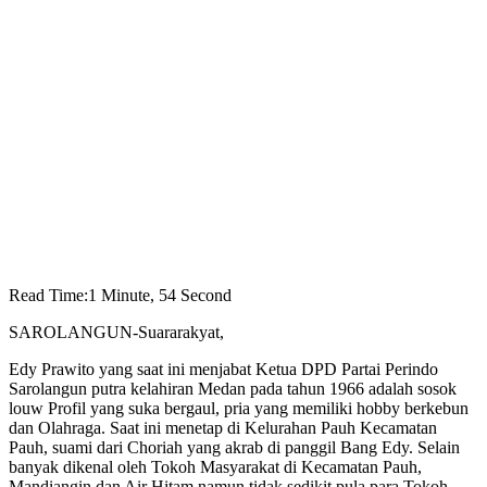
Read Time:
1 Minute, 54 Second
SAROLANGUN-Suararakyat,
Edy Prawito yang saat ini menjabat Ketua DPD Partai Perindo
Sarolangun putra kelahiran Medan pada tahun 1966 adalah sosok
louw Profil yang suka bergaul, pria yang memiliki hobby berkebun
dan Olahraga. Saat ini menetap di Kelurahan Pauh Kecamatan
Pauh, suami dari Choriah yang akrab di panggil Bang Edy. Selain
banyak dikenal oleh Tokoh Masyarakat di Kecamatan Pauh,
Mandiangin dan Air Hitam namun tidak sedikit pula para Tokoh