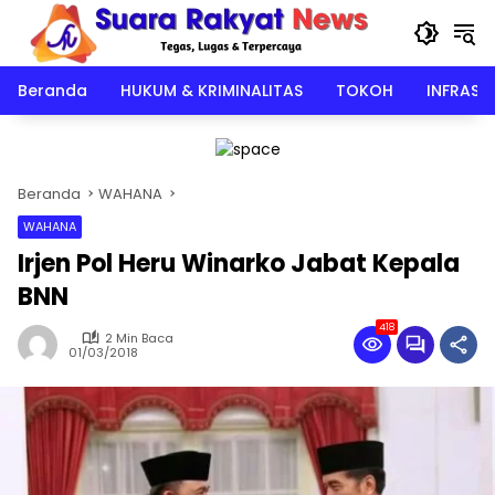
Langsung
ke
konten
Beranda
HUKUM & KRIMINALITAS
TOKOH
INFRAST
Beranda
WAHANA
WAHANA
Irjen Pol Heru Winarko Jabat Kepala
BNN
418
2 Min Baca
01/03/2018