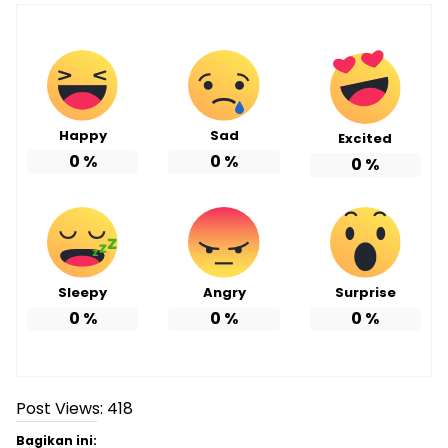
Happy
Sad
Excited
0
%
0
%
0
%
Sleepy
Angry
Surprise
0
%
0
%
0
%
Post Views:
418
Bagikan ini: