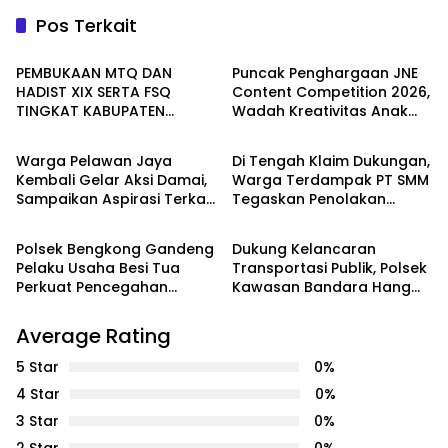
Pos Terkait
Seruyan
Batam
PEMBUKAAN MTQ DAN
Puncak Penghargaan JNE
HADIST XIX SERTA FSQ
Content Competition 2026,
TINGKAT KABUPATEN
Wadah Kreativitas Anak
WAHANA
PEMERINTAHAN
SERUYAN TAHUN 2026 DI
Bangsa
HADIRI KAPOLRES DAN
Warga Pelawan Jaya
Di Tengah Klaim Dukungan,
KEJARI SERUYAN
Kembali Gelar Aksi Damai,
Warga Terdampak PT SMM
Sampaikan Aspirasi Terkait
Tegaskan Penolakan
Batam
Batam
Dugaan Dampak
Belum Berakhir: “Kami
Lingkungan PT SMM
Masih Merasakan
Polsek Bengkong Gandeng
Dukung Kelancaran
Dampaknya”
Pelaku Usaha Besi Tua
Transportasi Publik, Polsek
Perkuat Pencegahan
Kawasan Bandara Hang
Pencurian Fasilitas Umum
Nadim Amankan Uji Coba
Trayek Bus Trans Batam
Average Rating
5 Star
0%
4 Star
0%
3 Star
0%
2 Star
0%