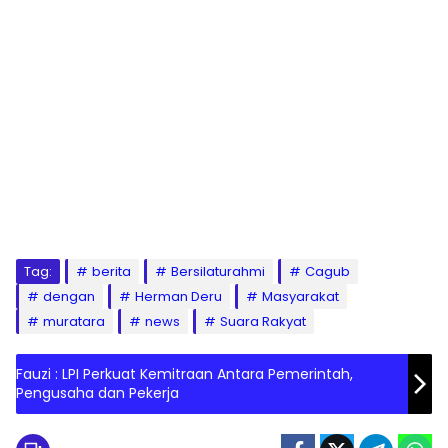
Tag:
berita
Bersilaturahmi
Cagub
dengan
Herman Deru
Masyarakat
muratara
news
Suara Rakyat
Fauzi : LPI Perkuat Kemitraan Antara Pemerintah,
Pengusaha dan Pekerja