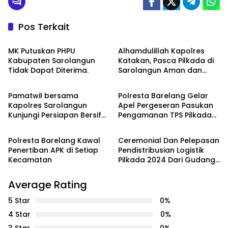
Pos Terkait
POLITIK
POLITIK
MK Putuskan PHPU
Alhamdulillah Kapolres
Kabupaten Sarolangun
Katakan, Pasca Pilkada di
Tidak Dapat Diterima.
Sarolangun Aman dan
PEMERINTAHAN
POLITIK
Kondusif
Pamatwil bersama
Polresta Barelang Gelar
Kapolres Sarolangun
Apel Pergeseran Pasukan
Kunjungi Persiapan Bersifat
Pengamanan TPS Pilkada
POLITIK
POLITIK
Kegiatan Kamtibmas di TPS
Serentak 2024
Pasar Singkut
Polresta Barelang Kawal
Ceremonial Dan Pelepasan
Penertiban APK di Setiap
Pendistribusian Logistik
Kecamatan
Pilkada 2024 Dari Gudang
Logistik KPU Karimun
Menuju PPK
Average Rating
5 Star
0%
4 Star
0%