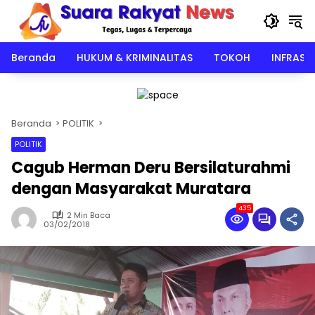
Langsung
ke
konten
Beranda
HUKUM & KRIMINALITAS
TOKOH
INFRAST
Beranda
POLITIK
POLITIK
Cagub Herman Deru Bersilaturahmi
dengan Masyarakat Muratara
435
2 Min Baca
03/02/2018