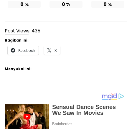
0
%
0
%
0
%
Post Views:
435
Bagikan ini:
Facebook
X
Menyukai ini: