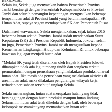
Bakar,M.Sc.
Selain itu, Sekda juga menyatakan bahwa Pemerintah Provinsi
Jambi bersinergi dengan Pemerintah Kabupaten/Kota se Provinsi
Jambi dan seluruh pemangku kepentingan mengusulkan beberapa
tempat hutan adat di Provinsi Jambi yang belum mendapatkan SK
Hutan Adat, supaya segera mendapatkan SK dari Pemerintah Pusat.
Dalam sesi wawancara, Sekda mengemukakan, sejak tahun 2016
beberapa hutan adat di Provinsi Jambi sudah mendapatkan Surat
Keputusan (SK) dari Presiden Republik Indonesia, Jokowi, selain
itu juga, Pemerintah Provinsi Jambi masih mengusulkan kepada
Kementerian Lingkungan Hidup dan Kehutanan RI untuk beberapa
kawasan lagi agar menjadi hutan adat.
“Melalui SK yang telah diserahkan oleh Bapak Presiden Jokowi,
diharapkan tidak ada lagi tumpang tindih dan sengketa terkait
permasalahan dengan perusahaan yang melakukan produksi di areal
hutan adat. Jika masih ada perusahaan yang melakukan aktivitas di
areal hutan adat, maka dilakukan pengurangan wilayah kerja
terhadap perusahaan tersebut,” ungkap Sekda.
Sekda menerangkan, hutan adat merupakan hutan yang tidak
bersinggungan dengan hutan produksi maupun hutan lindung.
Selama ini, hutan adat telah dikelola dengan baik oleh beberapa
kelompok masyarakat yang memanfaatkan hutan adat .