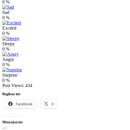
0
%
Sad
0
%
Excited
0
%
Sleepy
0
%
Angry
0
%
Surprise
0
%
Post Views:
434
Bagikan ini:
Facebook
X
Menyukai ini: