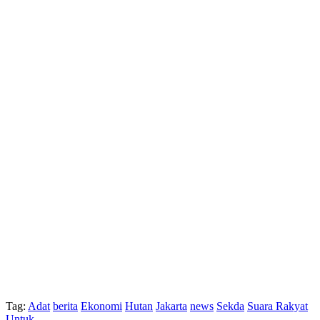
Tag:
Adat
berita
Ekonomi
Hutan
Jakarta
news
Sekda
Suara Rakyat
Untuk