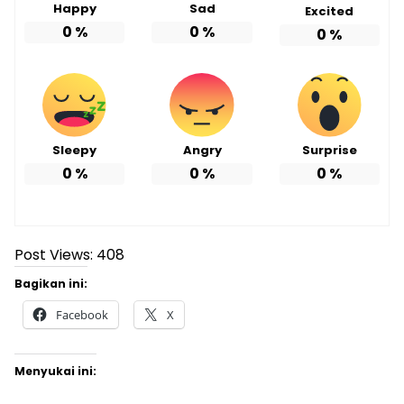
Happy
Sad
Excited
0
%
0
%
0
%
Sleepy
Angry
Surprise
0
%
0
%
0
%
Post Views:
408
Bagikan ini:
Facebook
X
Menyukai ini: