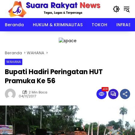
Langsung
ke
konten
Beranda
HUKUM & KRIMINALITAS
TOKOH
INFRAST
Beranda
WAHANA
WAHANA
Bupati Hadiri Peringatan HUT
Pramuka Ke 56
408
2 Min Baca
04/11/2017