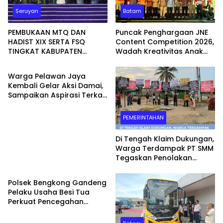
Seruyan
Batam
PEMBUKAAN MTQ DAN
Puncak Penghargaan JNE
HADIST XIX SERTA FSQ
Content Competition 2026,
TINGKAT KABUPATEN
Wadah Kreativitas Anak
WAHANA
SERUYAN TAHUN 2026 DI
Bangsa
HADIRI KAPOLRES DAN
Warga Pelawan Jaya
KEJARI SERUYAN
Kembali Gelar Aksi Damai,
Sampaikan Aspirasi Terkait
Dugaan Dampak
Lingkungan PT SMM
PEMERINTAHAN
Di Tengah Klaim Dukungan,
Warga Terdampak PT SMM
Tegaskan Penolakan
Batam
Belum Berakhir: “Kami
Masih Merasakan
Polsek Bengkong Gandeng
Dampaknya”
Pelaku Usaha Besi Tua
Perkuat Pencegahan
Pencurian Fasilitas Umum