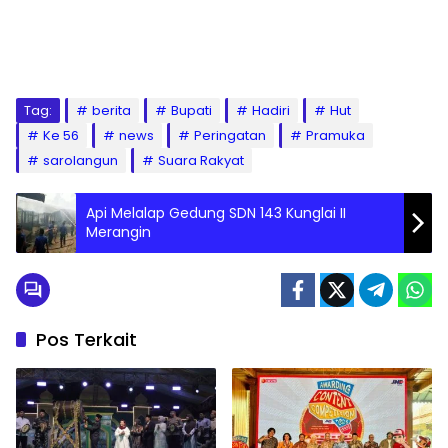
Tag:
berita
Bupati
Hadiri
Hut
Ke 56
news
Peringatan
Pramuka
sarolangun
Suara Rakyat
Api Melalap Gedung SDN 143 Kunglai II
Merangin
Pos Terkait