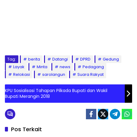
Tag:
berita
Datangi
DPRD
Gedung
Layak
Minta
news
Pedagang
Relokasi
sarolangun
Suara Rakyat
KPU Sosialisasi Tahapan Pilkada Bupati dan Wakil
Bupati Merangin 2018
Pos Terkait
Batam