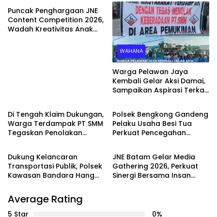
Puncak Penghargaan JNE
Content Competition 2026,
Wadah Kreativitas Anak
Bangsa
WAHANA
Warga Pelawan Jaya
Kembali Gelar Aksi Damai,
Sampaikan Aspirasi Terkait
PEMERINTAHAN
Batam
Dugaan Dampak
Lingkungan PT SMM
Di Tengah Klaim Dukungan,
Polsek Bengkong Gandeng
Warga Terdampak PT SMM
Pelaku Usaha Besi Tua
Tegaskan Penolakan
Perkuat Pencegahan
Batam
Batam
Belum Berakhir: “Kami
Pencurian Fasilitas Umum
Masih Merasakan
Dukung Kelancaran
JNE Batam Gelar Media
Dampaknya”
Transportasi Publik, Polsek
Gathering 2026, Perkuat
Kawasan Bandara Hang
Sinergi Bersama Insan
Nadim Amankan Uji Coba
Media melalui Semangat
Trayek Bus Trans Batam
Bergerak Bersama
Average Rating
5 Star
0%