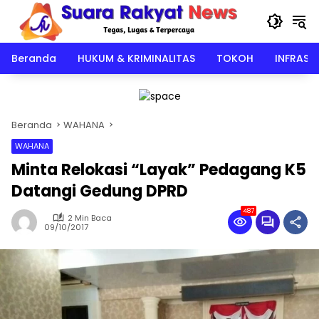
Langsung
ke
konten
Beranda
HUKUM & KRIMINALITAS
TOKOH
INFRAST
Beranda
WAHANA
WAHANA
Minta Relokasi “Layak” Pedagang K5
Datangi Gedung DPRD
487
2 Min Baca
09/10/2017