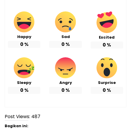
Happy
Sad
Excited
0
%
0
%
0
%
Sleepy
Angry
Surprise
0
%
0
%
0
%
Post Views:
487
Bagikan ini: