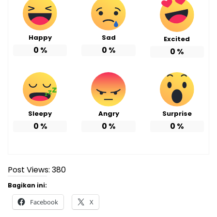
Happy
Sad
Excited
0
%
0
%
0
%
Sleepy
Angry
Surprise
0
%
0
%
0
%
Post Views:
380
Bagikan ini:
Facebook
X