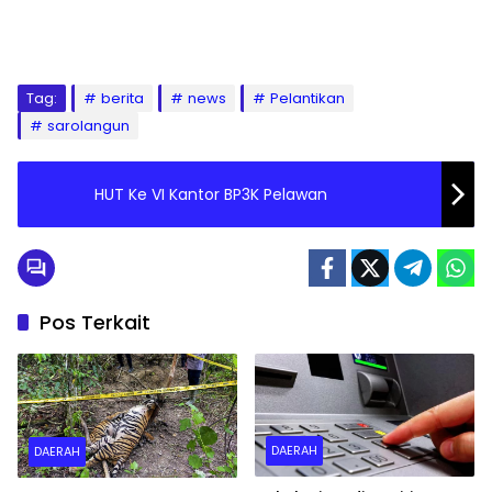
Tag:
berita
news
Pelantikan
sarolangun
HUT Ke VI Kantor BP3K Pelawan
Pos Terkait
DAERAH
DAERAH