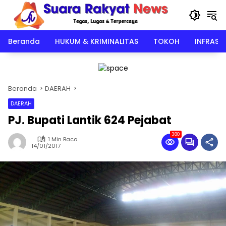
Langsung
ke
konten
Beranda
HUKUM & KRIMINALITAS
TOKOH
INFRAST
Beranda
DAERAH
DAERAH
PJ. Bupati Lantik 624 Pejabat
380
1 Min Baca
14/01/2017