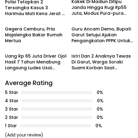
Kakek Di Madiun Ditipu
Polisi Tetapkan 2
Janda Hingga Rugi Rp55
Tersangka Kasus 3
Juta, Modus Pura-pura
Harimau Mati Kena Jerat Di
DAERAH
DAERAH
Membantu Saat Ambil
Aceh
Uang Di ATM
Gegera Cemburu, Pria
Guru Ancam Demo, Bupati
Majalengka Bakar Rumah
Garut Setujui Ajukan
Mertua
Pengangkatan PPPK Untuk
DAERAH
DAERAH
4000 Guru
Uang Rp 65 Juta Driver Ojol
Istri Dan 2 Anaknya Tewas
Hasil 7 Tahun Menabung
Di Garut, Warga Soraki
Langsung Ludes Usai
Suami Korban Saat
Ditelepon Nomor Ini,
Digelandang Polisi
Bagaimana Bisa?
Average Rating
5 Star
0%
4 Star
0%
3 Star
0%
2 Star
0%
1 Star
0%
(Add your review)