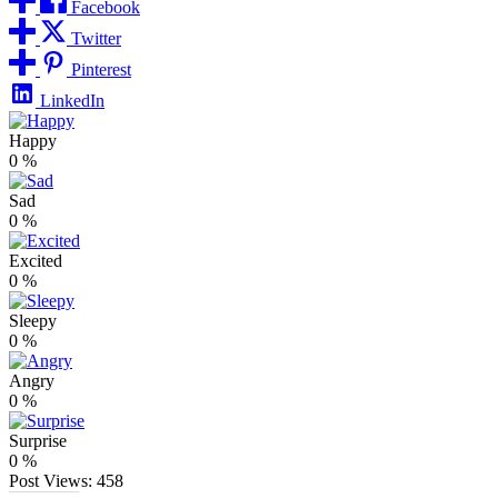
Facebook
Twitter
Pinterest
LinkedIn
Happy
0
%
Sad
0
%
Excited
0
%
Sleepy
0
%
Angry
0
%
Surprise
0
%
Post Views:
458