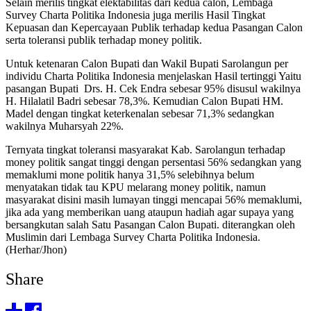
Selain merilis tingkat elektabilitas dari kedua calon, Lembaga
Survey Charta Politika Indonesia juga merilis Hasil Tingkat
Kepuasan dan Kepercayaan Publik terhadap kedua Pasangan Calon
serta toleransi publik terhadap money politik.
Untuk ketenaran Calon Bupati dan Wakil Bupati Sarolangun per
individu Charta Politika Indonesia menjelaskan Hasil tertinggi Yaitu
pasangan Bupati Drs. H. Cek Endra sebesar 95% disusul wakilnya
H. Hilalatil Badri sebesar 78,3%. Kemudian Calon Bupati HM.
Madel dengan tingkat keterkenalan sebesar 71,3% sedangkan
wakilnya Muharsyah 22%.
Ternyata tingkat toleransi masyarakat Kab. Sarolangun terhadap
money politik sangat tinggi dengan persentasi 56% sedangkan yang
memaklumi mone politik hanya 31,5% selebihnya belum
menyatakan tidak tau KPU melarang money politik, namun
masyarakat disini masih lumayan tinggi mencapai 56% memaklumi,
jika ada yang memberikan uang ataupun hadiah agar supaya yang
bersangkutan salah Satu Pasangan Calon Bupati. diterangkan oleh
Muslimin dari Lembaga Survey Charta Politika Indonesia.
(Herhar/Jhon)
Share