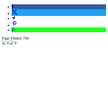
Page Visited: 769
0
0