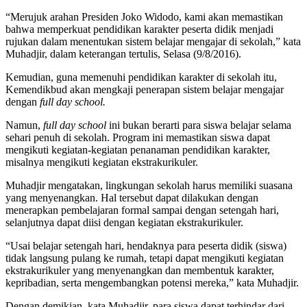
“Merujuk arahan Presiden Joko Widodo, kami akan memastikan
bahwa memperkuat pendidikan karakter peserta didik menjadi
rujukan dalam menentukan sistem belajar mengajar di sekolah,” kata
Muhadjir, dalam keterangan tertulis, Selasa (9/8/2016).
Kemudian, guna memenuhi pendidikan karakter di sekolah itu,
Kemendikbud akan mengkaji penerapan sistem belajar mengajar
dengan
full day school.
Namun,
full day school
ini bukan berarti para siswa belajar selama
sehari penuh di sekolah. Program ini memastikan siswa dapat
mengikuti kegiatan-kegiatan penanaman pendidikan karakter,
misalnya mengikuti kegiatan ekstrakurikuler.
Muhadjir mengatakan, lingkungan sekolah harus memiliki suasana
yang menyenangkan. Hal tersebut dapat dilakukan dengan
menerapkan pembelajaran formal sampai dengan setengah hari,
selanjutnya dapat diisi dengan kegiatan ekstrakurikuler.
“Usai belajar setengah hari, hendaknya para peserta didik (siswa)
tidak langsung pulang ke rumah, tetapi dapat mengikuti kegiatan
ekstrakurikuler yang menyenangkan dan membentuk karakter,
kepribadian, serta mengembangkan potensi mereka,” kata Muhadjir.
Dengan demikian, kata Muhadjir, para siswa dapat terhindar dari