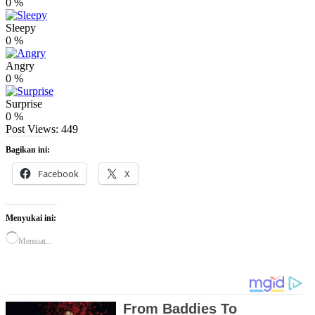
0
%
Sleepy
0
%
Angry
0
%
Surprise
0
%
Post Views:
449
Bagikan ini:
Facebook
X
Menyukai ini:
Memuat...