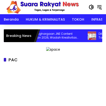
Langsung
ke
konten
Beranda
HUKUM & KRIMINALITAS
TOKOH
INFRAST
Puncak Penghargaan JNE Content
Ditreskrimum
Breaking News
Competition 2026, Wadah Kreativitas
Tahap II Pe
Anak Bangsa
Penggelapa
PAC