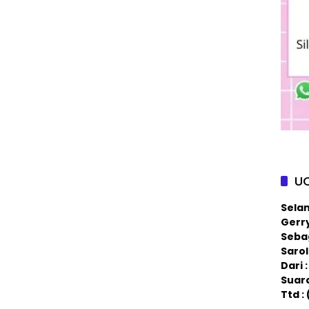
U
Sela
Gerry
Sebag
Saro
Dari
Suar
Ttd :