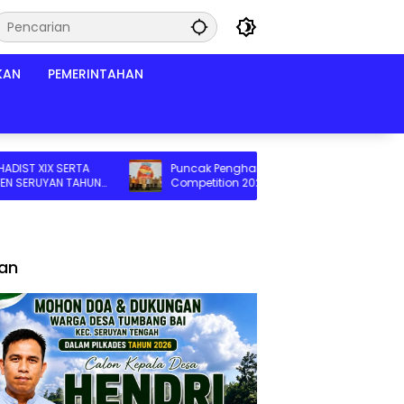
KAN
PEMERINTAHAN
X SERTA
Puncak Penghargaan JNE Content
YAN TAHUN
Competition 2026, Wadah Kreativitas
EJARI
Anak Bangsa
lan