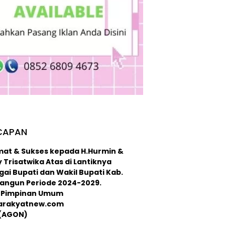
CAPAN
mat & Sukses kepada H.Hurmin &
 Trisatwika Atas di Lantiknya
ai Bupati dan Wakil Bupati Kab.
langun Periode 2024-2029.
 : Pimpinan Umum
arakyatnew.com
 (AGON)