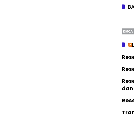
BA
Res
Res
Rese
dan
Res
Tra