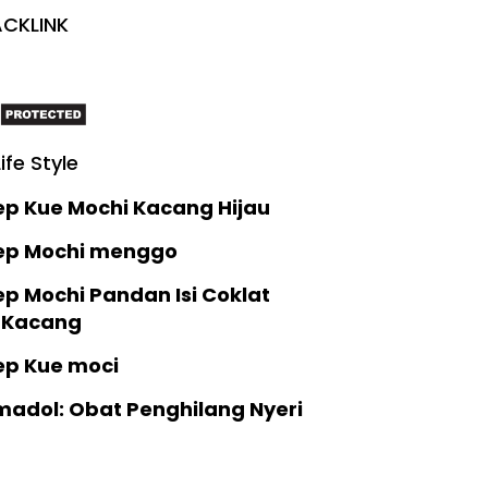
CKLINK
Life Style
ep Kue Mochi Kacang Hijau
ep Mochi menggo
p Mochi Pandan Isi Coklat
 Kacang
ep Kue moci
madol: Obat Penghilang Nyeri