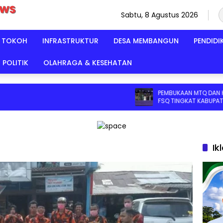
Sabtu, 8 Agustus 2026
TOKOH
INFRASTRUKTUR
DESA MEMBANGUN
PENDIDI
POLITIK
OLAHRAGA & KESEHATAN
PEMBUKAAN MTQ DAN HADIST XI
FSQ TINGKAT KABUPATEN SERU
2026 DI HADIRI KAPOLRES DAN K
SERUYAN
Ik