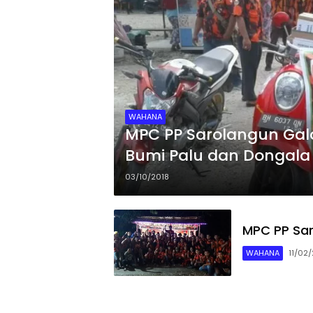
WAHANA
MPC PP Sarolangun Ga
Bumi Palu dan Dongala
03/10/2018
MPC PP Sar
WAHANA
11/02