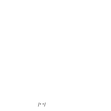
/*
*/