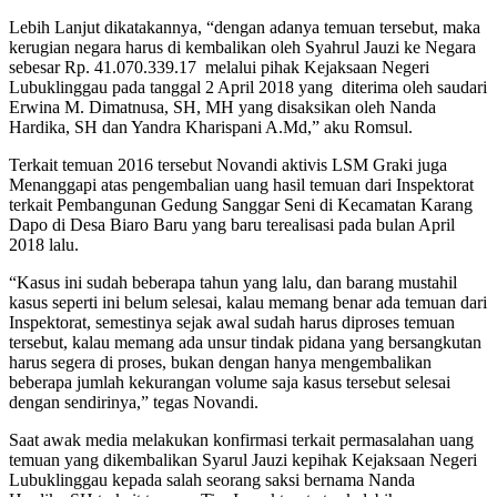
Lebih Lanjut dikatakannya, “dengan adanya temuan tersebut, maka
kerugian negara harus di kembalikan oleh Syahrul Jauzi ke Negara
sebesar Rp. 41.070.339.17 melalui pihak Kejaksaan Negeri
Lubuklinggau pada tanggal 2 April 2018 yang diterima oleh saudari
Erwina M. Dimatnusa, SH, MH yang disaksikan oleh Nanda
Hardika, SH dan Yandra Kharispani A.Md,” aku Romsul.
Terkait temuan 2016 tersebut Novandi aktivis LSM Graki juga
Menanggapi atas pengembalian uang hasil temuan dari Inspektorat
terkait Pembangunan Gedung Sanggar Seni di Kecamatan Karang
Dapo di Desa Biaro Baru yang baru terealisasi pada bulan April
2018 lalu.
“Kasus ini sudah beberapa tahun yang lalu, dan barang mustahil
kasus seperti ini belum selesai, kalau memang benar ada temuan dari
Inspektorat, semestinya sejak awal sudah harus diproses temuan
tersebut, kalau memang ada unsur tindak pidana yang bersangkutan
harus segera di proses, bukan dengan hanya mengembalikan
beberapa jumlah kekurangan volume saja kasus tersebut selesai
dengan sendirinya,” tegas Novandi.
Saat awak media melakukan konfirmasi terkait permasalahan uang
temuan yang dikembalikan Syarul Jauzi kepihak Kejaksaan Negeri
Lubuklinggau kepada salah seorang saksi bernama Nanda