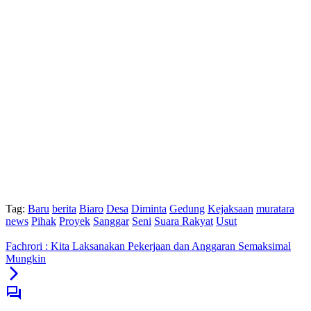
Tag:
Baru
berita
Biaro
Desa
Diminta
Gedung
Kejaksaan
muratara
news
Pihak
Proyek
Sanggar
Seni
Suara Rakyat
Usut
Fachrori : Kita Laksanakan Pekerjaan dan Anggaran Semaksimal
Mungkin