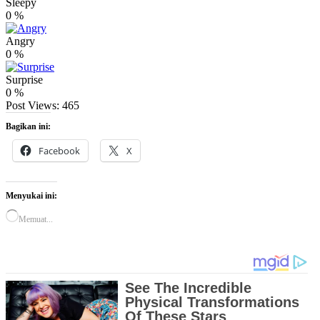
Sleepy
0
%
Angry
0
%
Surprise
0
%
Post Views:
465
Bagikan ini:
Facebook
X
Menyukai ini:
Memuat...